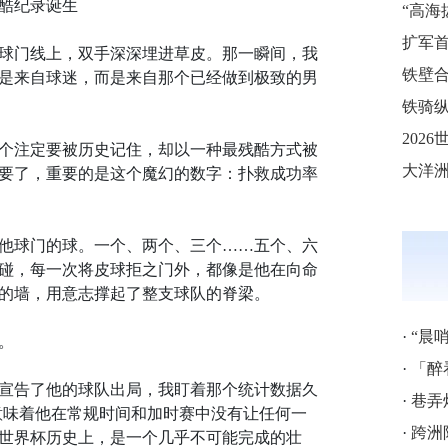
酷纪录诞生
球门线上，双手深深埋进草皮。那一瞬间，我
铁壁合
是来自球迷，而是来自那个已经做到极致的男
铁骑纵
个注定要被历史记住，却以一种最残酷方式被
要了，重要的是这个魔幻的数字：扑救成功率
他球门的球。一个、两个、三个……五个、六
碰，每一次将皮球拒之门外，都像是他在向命
的墙，用意志撑起了整支球队的脊梁。
·
“晨
。
·
「醉
宣告了他的球队出局，我盯着那个统计数据久
·
巷弄
，意味着他在常规时间和加时赛中没有让任何一
·
跨洲附
世界杯历史上，是一个几乎不可能完成的壮