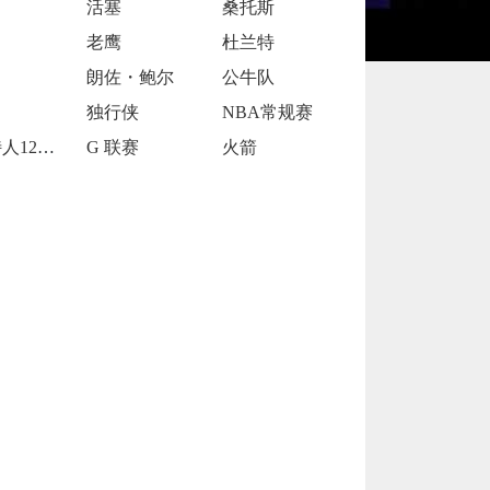
活塞
桑托斯
老鹰
杜兰特
朗佐・鲍尔
公牛队
独行侠
NBA常规赛
凯尔特人120-119险胜鹈鹕
G 联赛
火箭