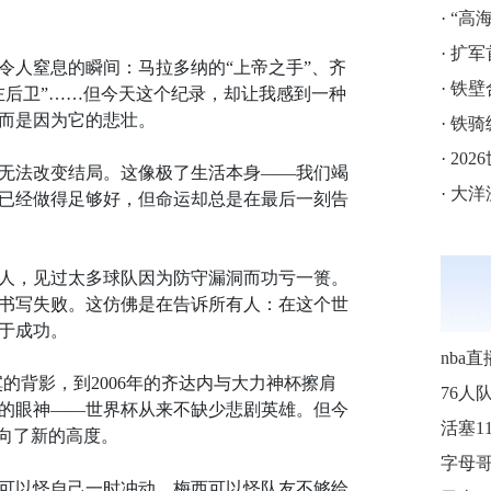
·
“高海拔5
·
扩军
令人窒息的瞬间：马拉多纳的“上帝之手”、齐
·
铁壁
左后卫”……但今天这个纪录，却让我感到一种
而是因为它的悲壮。
·
铁骑
·
202
无法改变结局。这像极了生活本身——我们竭
·
大洋
已经做得足够好，但命运却总是在最后一刻告
人，见过太多球队因为防守漏洞而功亏一篑。
书写失败。这仿佛是在告诉所有人：在这个世
于成功。
nba直
寞的背影，到2006年的齐达内与大力神杯擦肩
76人
杯的眼神——世界杯从来不缺少悲剧英雄。但今
推向了新的高度。
可以怪自己一时冲动，梅西可以怪队友不够给