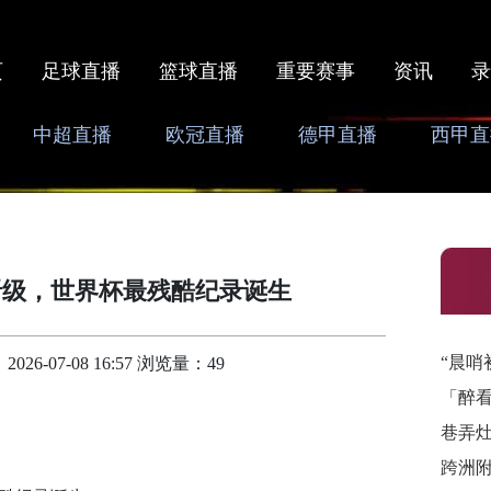
页
足球直播
篮球直播
重要赛事
资讯
录
中超直播
欧冠直播
德甲直播
西甲直
晋级，世界杯最残酷纪录诞生
“晨哨
6-07-08 16:57 浏览量：49
「醉
巷弄