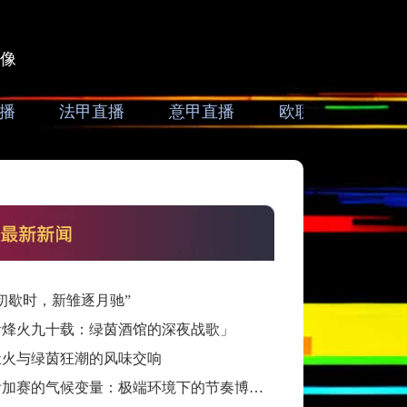
像
播
法甲直播
意甲直播
欧联直播
亚
初歇时，新雏逐月驰”
看烽火九十载：绿茵酒馆的深夜战歌」
灶火与绿茵狂潮的风味交响
跨洲附加赛的气候变量：极端环境下的节奏博弈与战术自适应