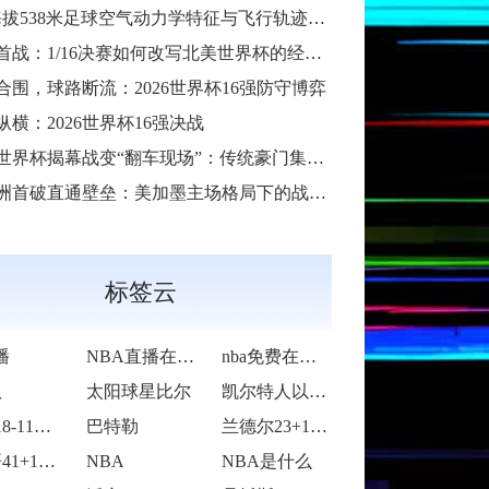
38米足球空气动力学特征与飞行轨迹调控机制——以2026世界杯BBVA球场为实证场景”
首战：1/16决赛如何改写北美世界杯的经济版图
合围，球路断流：2026世界杯16强防守博弈
纵横：2026世界杯16强决战
6世界杯揭幕战变“翻车现场”：传统豪门集体遇险
洲首破直通壁垒：美加墨主场格局下的战术体系重构
标签云
播
NBA直播在线观看
nba免费在线高清直播
队
太阳球星比尔
凯尔特人以92-105不敌雷霆
活塞118-115逆转险胜开拓者
巴特勒
兰德尔23+10爱德华兹19中5 森林狼
字母哥41+14班凯罗复出34+7 雄鹿
NBA
NBA是什么