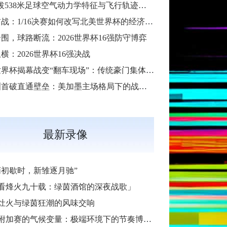
“高海拔538米足球空气动力学特征与飞行轨迹调控机制——以2026世界杯BBVA球场为实证场景”
扩军首战：1/16决赛如何改写北美世界杯的经济版图
围，球路断流：2026世界杯16强防守博弈
横：2026世界杯16强决战
2026世界杯揭幕战变“翻车现场”：传统豪门集体遇险
大洋洲首破直通壁垒：美加墨主场格局下的战术体系重构
最新录像
哨初歇时，新雏逐月驰”
看烽火九十载：绿茵酒馆的深夜战歌」
灶火与绿茵狂潮的风味交响
加赛的气候变量：极端环境下的节奏博弈与战术自适应