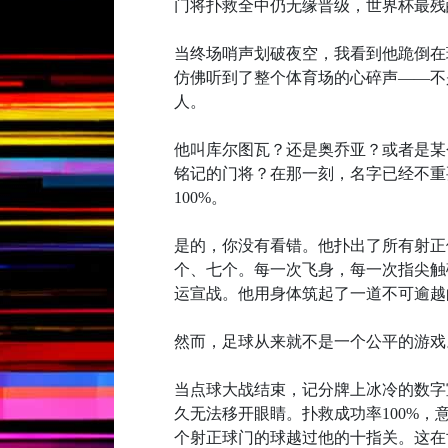
门将扑救全中仍无缘晋级，世界杯最残
当终场哨声划破夜空，我看到他跪倒在
仿佛听到了整个体育场的心碎声——不
人。
他叫库尔图瓦？还是奥乔亚？或者是某
铭记的门将？在那一刻，名字已经不重
100%。
是的，你没有看错。他扑出了所有射正
个、七个。每一次飞身，每一次指尖触
运宣战。他用身体筑起了一道不可逾越
然而，足球从来就不是一个公平的游戏
当点球大战结束，记分牌上冰冷的数字
久无法移开眼睛。扑救成功率100%
个射正球门的球越过他的十指关。这在