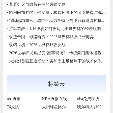
·
巷弄灶火与绿茵狂潮的风味交响
·
跨洲附加赛的气候变量：极端环境下的节奏博弈与战术自适应
·
“高海拔538米足球空气动力学特征与飞行轨迹调控机制——以2026世界杯BBVA球场为实证场景”
·
扩军首战：1/16决赛如何改写北美世界杯的经济版图
·
铁壁合围，球路断流：2026世界杯16强防守博弈
·
铁骑纵横：2026世界杯16强决战
·
2026世界杯揭幕战变“翻车现场”：传统豪门集体遇险
·
大洋洲首破直通壁垒：美加墨主场格局下的战术体系重构
标签云
nba直播
NBA直播在线观看
nba免费在线高清直播
76人队
太阳球星比尔
凯尔特人以92-105不敌雷霆