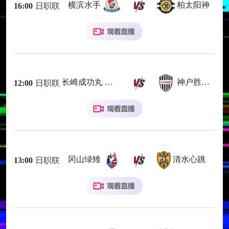
横滨水手
柏太阳神
16:00
日职联
长崎成功丸
神户胜利船
12:00
日职联
冈山绿雉
清水心跳
13:00
日职联