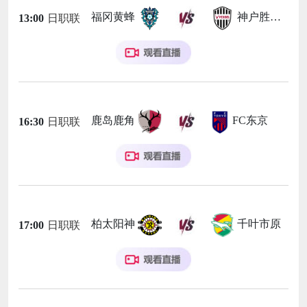
福冈黄蜂
神户胜利船
13:00
日职联
鹿岛鹿角
FC东京
16:30
日职联
柏太阳神
千叶市原
17:00
日职联