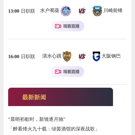
水户蜀葵
川崎前锋
13:00
日职联
清水心跳
大阪钢巴
16:00
日职联
“晨哨初歇时，新雏逐月驰”
「醉看烽火九十载：绿茵酒馆的深夜战歌」