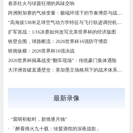
巷弄灶火与绿茵狂潮的风味交响
跨洲附加赛的气候变量：极端环境下的节奏博弈与战术自适应
“高海拔538米足球空气动力学特征与飞行轨迹调控机制——以2026世界杯BBVA球场为实证场景”
扩军首战：1/16决赛如何改写北美世界杯的经济版图
铁壁合围，球路断流：2026世界杯16强防守博弈
铁骑纵横：2026世界杯16强决战
2026世界杯揭幕战变“翻车现场”：传统豪门集体遇险
大洋洲首破直通壁垒：美加墨主场格局下的战术体系重构
最新录像
·
“晨哨初歇时，新雏逐月驰”
·
「醉看烽火九十载：绿茵酒馆的深夜战歌」