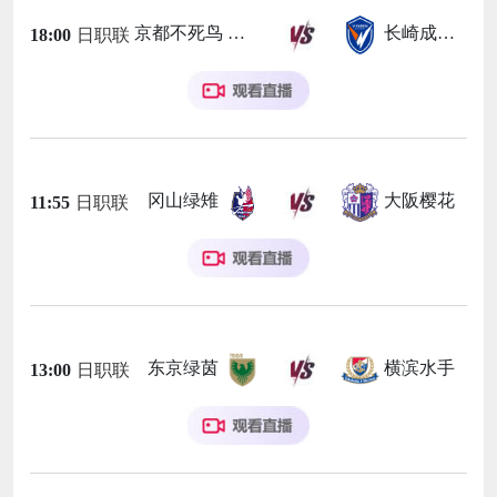
京都不死鸟
长崎成功丸
18:00
日职联
冈山绿雉
大阪樱花
11:55
日职联
东京绿茵
横滨水手
13:00
日职联