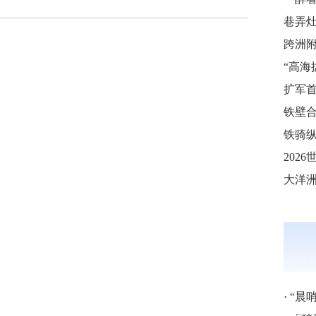
巷弄
铁壁合
铁骑纵
·
“晨