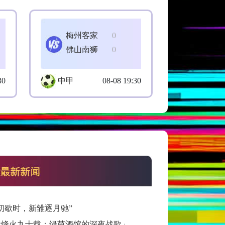
梅州客家
0
佛山南狮
0
30
中甲
08-08 19:30
初歇时，新雏逐月驰”
看烽火九十载：绿茵酒馆的深夜战歌」