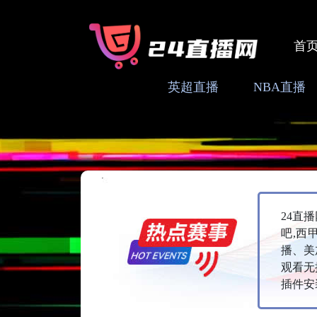
首
英超直播
NBA直播
24直
吧,西
播、美
观看无
插件安