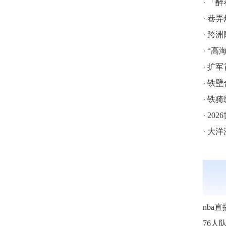
·
「醉
·
巷弄
·
跨洲附
·
“高海拔5
·
扩军
·
铁壁
·
铁骑
·
202
·
大洋
nba直
76人