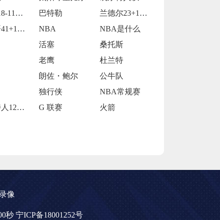
活塞118-115逆转险胜开拓者
巴特勒
兰德尔23+10爱德华兹19中5 森林狼
字母哥41+14班凯罗复出34+7 雄鹿
NBA
NBA是什么
活塞
桑托斯
老鹰
杜兰特
朗佐・鲍尔
公牛队
独行侠
NBA常规赛
凯尔特人120-119险胜鹈鹕
G 联赛
火箭
录像
分00秒
宁ICP备18001252号