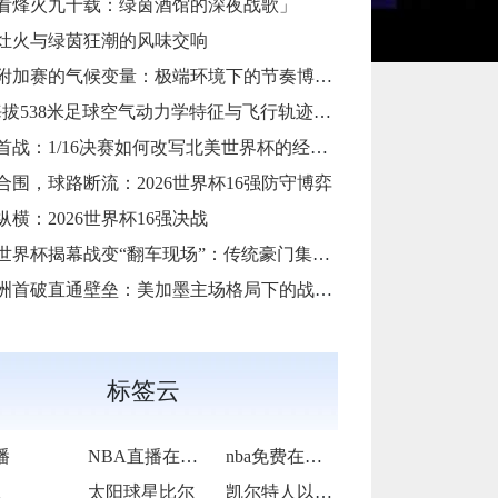
看烽火九十载：绿茵酒馆的深夜战歌」
灶火与绿茵狂潮的风味交响
加赛的气候变量：极端环境下的节奏博弈与战术自适应
38米足球空气动力学特征与飞行轨迹调控机制——以2026世界杯BBVA球场为实证场景”
首战：1/16决赛如何改写北美世界杯的经济版图
合围，球路断流：2026世界杯16强防守博弈
纵横：2026世界杯16强决战
6世界杯揭幕战变“翻车现场”：传统豪门集体遇险
洲首破直通壁垒：美加墨主场格局下的战术体系重构
标签云
播
NBA直播在线观看
nba免费在线高清直播
队
太阳球星比尔
凯尔特人以92-105不敌雷霆