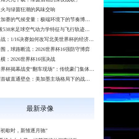
灶火与绿茵狂潮的风味交响
跨洲附加赛的气候变量：极端环境下的节奏博弈与战术自适应
“高海拔538米足球空气动力学特征与飞行轨迹调控机制——以2026世界杯BBVA球场为实证场景”
扩军首战：1/16决赛如何改写北美世界杯的经济版图
围，球路断流：2026世界杯16强防守博弈
横：2026世界杯16强决战
2026世界杯揭幕战变“翻车现场”：传统豪门集体遇险
大洋洲首破直通壁垒：美加墨主场格局下的战术体系重构
最新录像
哨初歇时，新雏逐月驰”