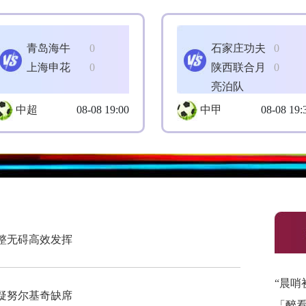
青岛海牛
0
石家庄功夫
0
上海申花
0
陕西联合月
0
亮泊队
中超
08-08 19:00
中甲
08-08 19:
整无碍高效发挥
“晨哨
疑努尔基奇缺席
「醉