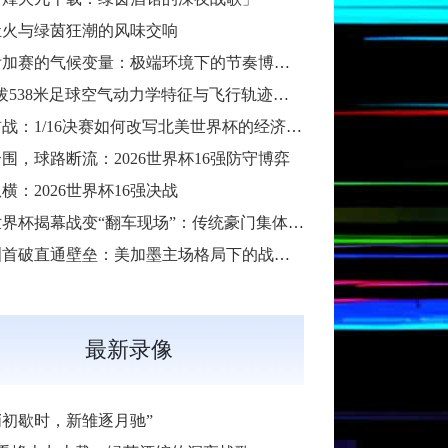
灶火与绿茵狂潮的风味交响
跨洲附加赛的气候变量：极端环境下的节奏博弈与战术自适应
“高海拔538米足球空气动力学特征与飞行轨迹调控机制——以2026世界杯BBVA球场为实证场景”
扩军首战：1/16决赛如何改写北美世界杯的经济版图
围，球路断流：2026世界杯16强防守博弈
横：2026世界杯16强决战
2026世界杯揭幕战变“翻车现场”：传统豪门集体遇险
大洋洲首破直通壁垒：美加墨主场格局下的战术体系重构
最新录像
哨初歇时，新雏逐月驰”