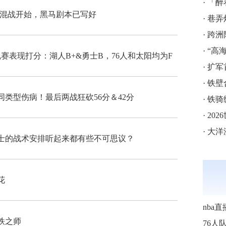
·
「醉
级混战开始，黑马剧本已写好
·
巷弄
·
跨洲附
·
“高海拔5
规赛表现打分：湖人B+&勇士B，76人和太阳均为F
·
扩军
·
铁壁
同类型伤病！最后两战狂砍56分＆42分
·
铁骑
·
202
·
大洋
士的战术安排听起来都有些不可思议？
花
nba直
铁之师
76人