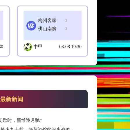
梅州客家
0
佛山南狮
0
30
中甲
08-08 19:30
初歇时，新雏逐月驰”
看烽火九十载：绿茵酒馆的深夜战歌」