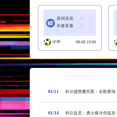
苏州东吴
0
长春亚泰
0
中甲
08-08 19:00
01/11
科尔盛赞桑托斯：全勤赛场
01/14
科尔反思：勇士爆冷负猛龙