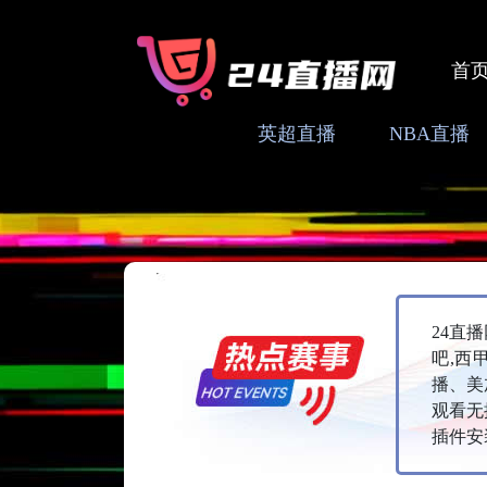
首
英超直播
NBA直播
24直
吧,西
播、美
观看无
插件安