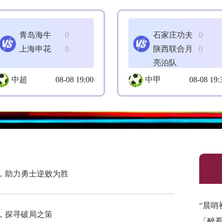
青岛海牛
0
石家庄功夫
0
上海申花
0
陕西联合月
0
亮泊队
中超
08-08 19:00
中甲
08-08 19:
，助力勇士逆败为胜
“晨哨
，探寻破局之策
「醉