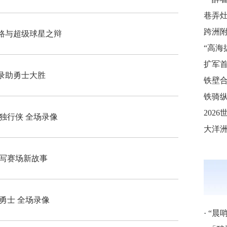
巷弄
路与超级球星之辩
录助勇士大胜
铁壁合
铁骑纵
- 独行侠 全场录像
续写赛场新故事
- 勇士 全场录像
·
“晨