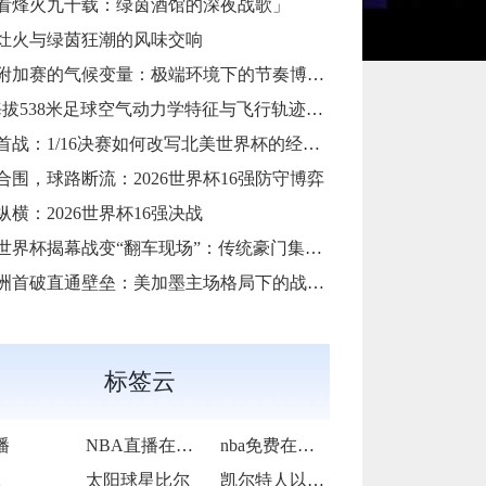
看烽火九十载：绿茵酒馆的深夜战歌」
灶火与绿茵狂潮的风味交响
加赛的气候变量：极端环境下的节奏博弈与战术自适应
38米足球空气动力学特征与飞行轨迹调控机制——以2026世界杯BBVA球场为实证场景”
首战：1/16决赛如何改写北美世界杯的经济版图
合围，球路断流：2026世界杯16强防守博弈
纵横：2026世界杯16强决战
6世界杯揭幕战变“翻车现场”：传统豪门集体遇险
洲首破直通壁垒：美加墨主场格局下的战术体系重构
标签云
播
NBA直播在线观看
nba免费在线高清直播
队
太阳球星比尔
凯尔特人以92-105不敌雷霆