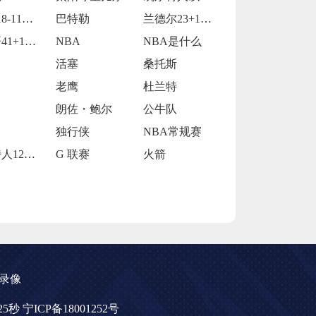
活塞118-115逆转险胜开拓者
巴特勒
兰德尔23+10爱德华兹19中5 森林狼
字母哥41+14班凯罗复出34+7 雄鹿
NBA
NBA是什么
活塞
桑托斯
老鹰
杜兰特
朗佐・鲍尔
公牛队
独行侠
NBA常规赛
凯尔特人120-119险胜鹈鹕
G 联赛
火箭
录像
分25秒
宁ICP备18001252号