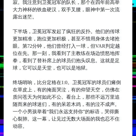
寂。我注意到卫冕冠军的队长，那个在四年前高举
大力神杯的铁血硬汉，双手叉腰，眼神中第一次流
露出迷茫。
下半场，卫冕冠军发起了疯狂的反扑。他们的传球
更加精准，跑位更加积极，甚至不惜用身体去堵抢
眼。第72分钟，他们曾经打入一球，但VAR判定越
位在先。那一刻，我看到了主教练在场边愤怒地挥
拳，看到了替补席上的球员们抱头叹息。这就是足
球，它可以是天堂，也可以是地狱。
终场哨响，比分定格在1:0。卫冕冠军的球员们瘫倒
在草皮上，有的掩面哭泣，有的仰望天空，仿佛在
质问苍天为何如此不公。看台上，那些不远万里追
随而来的球迷们，有的呆若木鸡，有的泣不成声。
一个小男孩举着“我们永远支持你”的标语，哭得撕
心裂肺。这一幕，让见过无数大场面的我也忍不住
动容。