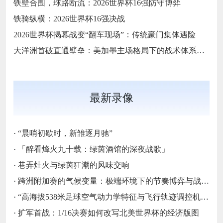
铁壁合围，球路断流：2026世界杯16强防守博弈
铁骑纵横：2026世界杯16强决战
2026世界杯揭幕战变“翻车现场”：传统豪门集体遇险
大洋洲首破直通壁垒：美加墨主场格局下的战术体系重构
最新录像
·
“晨哨初歇时，新雏逐月驰”
·
「醉看烽火九十载：绿茵酒馆的深夜战歌」
·
巷弄灶火与绿茵狂潮的风味交响
·
跨洲附加赛的气候变量：极端环境下的节奏博弈与战术自适应
·
“高海拔538米足球空气动力学特征与飞行轨迹调控机制——以2026世界杯BBVA球场为实证场景”
·
扩军首战：1/16决赛如何改写北美世界杯的经济版图