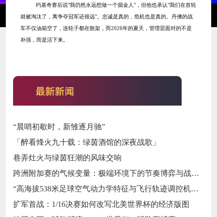
约基奇赛后说
"我仍然永远想做一个掘金人"，但他也承认"我们在首轮
就被淘汰了，离争夺冠军还很远"。忠诚是真的，危机也是真的。丹佛的战
车不仅油箱空了，连轮子都在散架，而2026年的夏天，管理层面对的不是
补强，而是活下来。
“晨哨初歇时，新雏逐月驰”
「醉看烽火九十载：绿茵酒馆的深夜战歌」
巷弄灶火与绿茵狂潮的风味交响
跨洲附加赛的气候变量：极端环境下的节奏博弈与战术自适应
“高海拔538米足球空气动力学特征与飞行轨迹调控机制——以2026世界杯BBVA球场为实证场景”
扩军首战：1/16决赛如何改写北美世界杯的经济版图