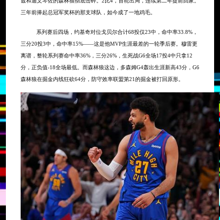
兹和迪文琴佐的森林狼彻底击碎。2比4，首轮出局，连续第二年提前回家。
三年前捧起总冠军奖杯的那支球队，如今成了一地鸡毛。
系列赛后四场，约基奇对位戈贝尔合计
68投仅23中，命中率33.8%，
三分20投3中，命中率15%——这是他MVP生涯最差的一轮季后赛。穆雷更
离谱，整轮系列赛命中率36%，三分26%，生死战G6全场17投4中只拿12
分，正负值-18全场最低。而森林狼这边，多森姆G4轰出生涯新高43分，G6
森林狼在掘金内线狂砍64分，防守效率联盟第21的掘金被打回原形。