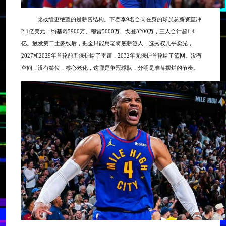
比战绩更绝望的是薪资结构。下赛季
9名合同在身的球员总薪资直冲
2.1亿美元，约基奇5900万、穆雷5000万、戈登3200万，三人合计超1.4
亿。触发第二土豪线后，掘金只能用老将底薪签人，选秀权几乎卖光，
2027和2029年首轮前五保护给了雷霆，2032年无保护首轮给了篮网。没有
空间，没有签位，核心老化，这哪是争冠球队，分明是准备摆烂的节奏。