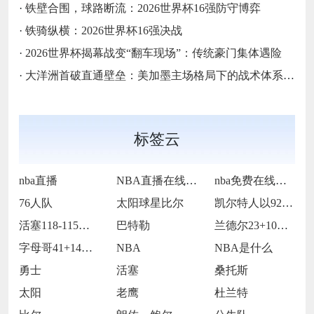
·
铁壁合围，球路断流：2026世界杯16强防守博弈
·
铁骑纵横：2026世界杯16强决战
·
2026世界杯揭幕战变“翻车现场”：传统豪门集体遇险
·
大洋洲首破直通壁垒：美加墨主场格局下的战术体系重构
标签云
nba直播
NBA直播在线观看
nba免费在线高清直播
76人队
太阳球星比尔
凯尔特人以92-105不敌雷霆
活塞118-115逆转险胜开拓者
巴特勒
兰德尔23+10爱德华兹19中5 森林狼
字母哥41+14班凯罗复出34+7 雄鹿
NBA
NBA是什么
勇士
活塞
桑托斯
太阳
老鹰
杜兰特