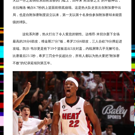
火以一分之差倒在东部附加赛的门槛上，四年来"附加赛之王"的不败神话，
在拉梅洛·鲍尔4.7秒的上篮面前彻底崩塌。这是热火队史首次在附加赛中出
局，也是自附加赛制度设立以来，第一支以第十名身份参加附加赛却未能晋
级的球队。
这轮系列赛，热火打出了令人窒息的韧性。达维昂
·米切尔轰下全场
最高的28分6助攻，维金斯27分7板，希罗23分6助攻，三人合砍78分撑起进
攻端。凯尔·韦尔更是抢下19个篮板送出5次封盖，内线屏障几乎无懈可击。
比赛最后23.5秒，希罗三罚全中反超比分，所有人都以为热火要把"附加赛
不败"的纪录延续到第五年。