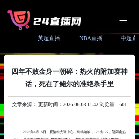
英超直播
NBA直播
中超直
四年不败金身一朝碎：热火的附加赛神
话，死在了鲍尔的准绝杀手里
文章来源： 更新时间：2026-06-03 11:42 浏览量：601
2026年4月15日，夏洛特光谱中心，终场哨响，126比127。迈阿密热