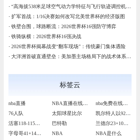
·
“高海拔538米足球空气动力学特征与飞行轨迹调控机制——以2026世界杯BBVA球场为实证场景”
·
扩军首战：1/16决赛如何改写北美世界杯的经济版图
·
铁壁合围，球路断流：2026世界杯16强防守博弈
·
铁骑纵横：2026世界杯16强决战
·
2026世界杯揭幕战变“翻车现场”：传统豪门集体遇险
·
大洋洲首破直通壁垒：美加墨主场格局下的战术体系重构
标签云
nba直播
NBA直播在线观看
nba免费在线高清直播
76人队
太阳球星比尔
凯尔特人以92-105不敌雷霆
活塞118-115逆转险胜开拓者
巴特勒
兰德尔23+10爱德华兹19中5 森林狼
字母哥41+14班凯罗复出34+7 雄鹿
NBA
NBA是什么