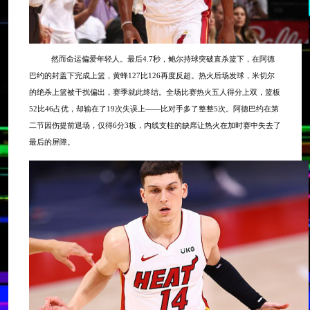
然而命运偏爱年轻人。最后
4.7秒，鲍尔持球突破直杀篮下，在阿德
巴约的封盖下完成上篮，黄蜂127比126再度反超。热火后场发球，米切尔
的绝杀上篮被干扰偏出，赛季就此终结。全场比赛热火五人得分上双，篮板
52比46占优，却输在了19次失误上——比对手多了整整5次。阿德巴约在第
二节因伤提前退场，仅得6分3板，内线支柱的缺席让热火在加时赛中失去了
最后的屏障。