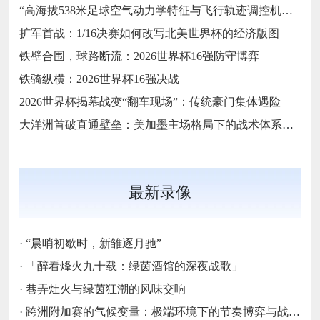
“高海拔538米足球空气动力学特征与飞行轨迹调控机制——以2026世界杯BBVA球场为实证场景”
扩军首战：1/16决赛如何改写北美世界杯的经济版图
铁壁合围，球路断流：2026世界杯16强防守博弈
铁骑纵横：2026世界杯16强决战
2026世界杯揭幕战变“翻车现场”：传统豪门集体遇险
大洋洲首破直通壁垒：美加墨主场格局下的战术体系重构
最新录像
·
“晨哨初歇时，新雏逐月驰”
·
「醉看烽火九十载：绿茵酒馆的深夜战歌」
·
巷弄灶火与绿茵狂潮的风味交响
·
跨洲附加赛的气候变量：极端环境下的节奏博弈与战术自适应