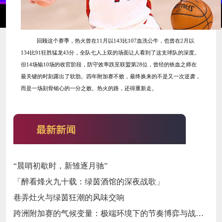
回顾这个赛季，热火曾在
11月以143比107血洗公牛，也曾在2月以
134比91狂胜猛龙43分，全队七人上双的场面让人看到了这支球队的深度。
但14场输10场的收官阶段，防守效率跌至联盟第28位，曾经的铁血之师在
最关键的时刻露出了软肋。四年附加赛不败，最终换来的不是又一次逆袭，
而是一场刻骨铭心的一分之败。热火的路，还得重新走。
“晨哨初歇时，新雏逐月驰”
「醉看烽火九十载：绿茵酒馆的深夜战歌」
巷弄灶火与绿茵狂潮的风味交响
跨洲附加赛的气候变量：极端环境下的节奏博弈与战术自适应