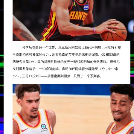
可季后赛是另一个世界。尼克斯用阿奴诺比锁死库明加，用哈特和布
里奇斯掐灭替补席的火力，用布伦森的节奏把老鹰拖进泥潭。
G2和G3赢的
两场各只赢1分，靠的是麦科勒姆的灵光一现和库明加的奇兵表现。但当尼
克斯调整策略后，一切瞬间崩塌。库明加近两场得分骤降至11分，命中率
35%，三分11投1中——从甜蜜期到噩梦，只隔了一个系列赛。