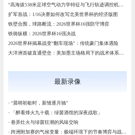
“高海拔538米足球空气动力学特征与飞行轨迹调控机制——以2026世界杯BBVA球场为实证场景”
扩军首战：1/16决赛如何改写北美世界杯的经济版图
铁壁合围，球路断流：2026世界杯16强防守博弈
铁骑纵横：2026世界杯16强决战
2026世界杯揭幕战变“翻车现场”：传统豪门集体遇险
大洋洲首破直通壁垒：美加墨主场格局下的战术体系重构
最新录像
·
“晨哨初歇时，新雏逐月驰”
·
「醉看烽火九十载：绿茵酒馆的深夜战歌」
·
巷弄灶火与绿茵狂潮的风味交响
·
跨洲附加赛的气候变量：极端环境下的节奏博弈与战术自适应