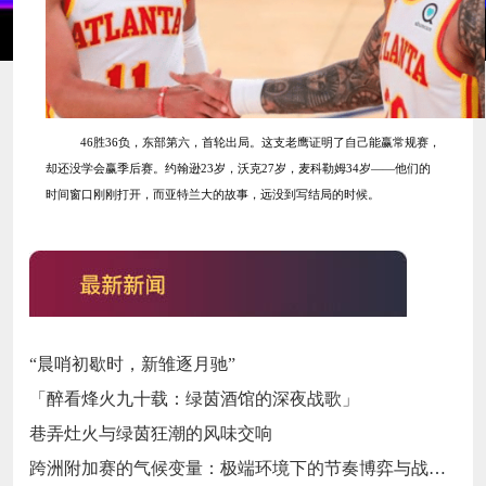
46胜36负，东部第六，首轮出局。这支老鹰证明了自己能赢常规赛，
却还没学会赢季后赛。约翰逊23岁，沃克27岁，麦科勒姆34岁——他们的
时间窗口刚刚打开，而亚特兰大的故事，远没到写结局的时候。
“晨哨初歇时，新雏逐月驰”
「醉看烽火九十载：绿茵酒馆的深夜战歌」
巷弄灶火与绿茵狂潮的风味交响
跨洲附加赛的气候变量：极端环境下的节奏博弈与战术自适应