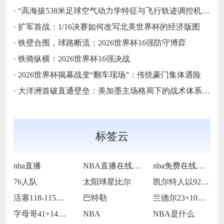
·
“高海拔538米足球空气动力学特征与飞行轨迹调控机制——以2026世界杯BBVA球场为实证场景”
·
扩军首战：1/16决赛如何改写北美世界杯的经济版图
·
铁壁合围，球路断流：2026世界杯16强防守博弈
·
铁骑纵横：2026世界杯16强决战
·
2026世界杯揭幕战变“翻车现场”：传统豪门集体遇险
·
大洋洲首破直通壁垒：美加墨主场格局下的战术体系重构
标签云
nba直播
NBA直播在线观看
nba免费在线高清直播
76人队
太阳球星比尔
凯尔特人以92-105不敌雷霆
活塞118-115逆转险胜开拓者
巴特勒
兰德尔23+10爱德华兹19中5 森林狼
字母哥41+14班凯罗复出34+7 雄鹿
NBA
NBA是什么