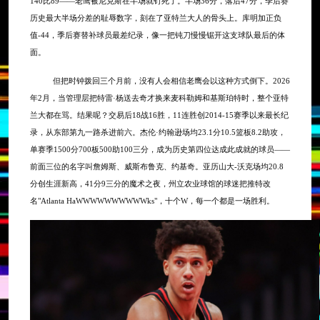
140比89——老鹰被尼克斯在半场就钉死了。半场36分，落后47分，季后赛
历史最大半场分差的耻辱数字，刻在了亚特兰大人的骨头上。库明加正负
值-44，季后赛替补球员最差纪录，像一把钝刀慢慢锯开这支球队最后的体
面。
但把时钟拨回三个月前，没有人会相信老鹰会以这种方式倒下。
2026
年2月，当管理层把特雷·杨送去奇才换来麦科勒姆和基斯珀特时，整个亚特
兰大都在骂。结果呢？交易后18战16胜，11连胜创2014-15赛季以来最长纪
录，从东部第九一路杀进前六。杰伦·约翰逊场均23.1分10.5篮板8.2助攻，
单赛季1500分700板500助100三分，成为历史第四位达成此成就的球员——
前面三位的名字叫詹姆斯、威斯布鲁克、约基奇。亚历山大-沃克场均20.8
分创生涯新高，41分9三分的魔术之夜，州立农业球馆的球迷把推特改
名"Atlanta HaWWWWWWWWWWks"，十个W，每一个都是一场胜利。