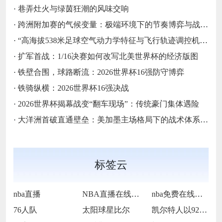
·
巷弄灶火与绿茵狂潮的风味交响
·
跨洲附加赛的气候变量：极端环境下的节奏博弈与战术自适应
·
“高海拔538米足球空气动力学特征与飞行轨迹调控机制——以2026世界杯BBVA球场为实证场景”
·
扩军首战：1/16决赛如何改写北美世界杯的经济版图
·
铁壁合围，球路断流：2026世界杯16强防守博弈
·
铁骑纵横：2026世界杯16强决战
·
2026世界杯揭幕战变“翻车现场”：传统豪门集体遇险
·
大洋洲首破直通壁垒：美加墨主场格局下的战术体系重构
标签云
nba直播
NBA直播在线观看
nba免费在线高清直播
76人队
太阳球星比尔
凯尔特人以92-105不敌雷霆