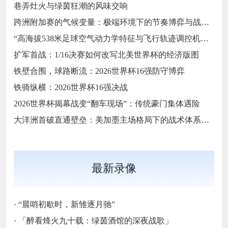
巷弄灶火与绿茵狂潮的风味交响
跨洲附加赛的气候变量：极端环境下的节奏博弈与战术自适应
“高海拔538米足球空气动力学特征与飞行轨迹调控机制——以2026世界杯BBVA球场为实证场景”
扩军首战：1/16决赛如何改写北美世界杯的经济版图
铁壁合围，球路断流：2026世界杯16强防守博弈
铁骑纵横：2026世界杯16强决战
2026世界杯揭幕战变“翻车现场”：传统豪门集体遇险
大洋洲首破直通壁垒：美加墨主场格局下的战术体系重构
最新录像
·
“晨哨初歇时，新雏逐月驰”
·
「醉看烽火九十载：绿茵酒馆的深夜战歌」