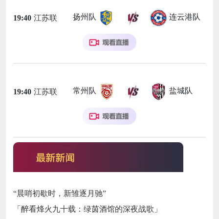
扬州队
连云港队
19:40
江苏联
常州队
盐城队
19:40
江苏联
“晨哨初歇时，新雏逐月驰”
「醉看烽火九十载：绿茵酒馆的深夜战歌」