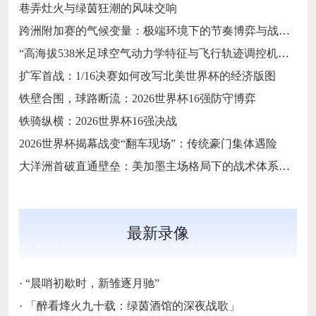
巷弄灶火与绿茵狂潮的风味交响
跨洲附加赛的气候变量：极端环境下的节奏博弈与战术自适应
“高海拔538米足球空气动力学特征与飞行轨迹调控机制——以2026世界杯BBVA球场为实证场景”
扩军首战：1/16决赛如何改写北美世界杯的经济版图
铁壁合围，球路断流：2026世界杯16强防守博弈
铁骑纵横：2026世界杯16强决战
2026世界杯揭幕战变“翻车现场”：传统豪门集体遇险
大洋洲首破直通壁垒：美加墨主场格局下的战术体系重构
最新录像
·
“晨哨初歇时，新雏逐月驰”
·
「醉看烽火九十载：绿茵酒馆的深夜战歌」