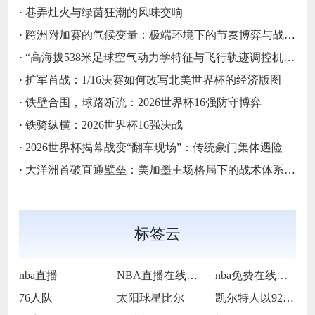
·
巷弄灶火与绿茵狂潮的风味交响
·
跨洲附加赛的气候变量：极端环境下的节奏博弈与战术自适应
·
“高海拔538米足球空气动力学特征与飞行轨迹调控机制——以2026世界杯BBVA球场为实证场景”
·
扩军首战：1/16决赛如何改写北美世界杯的经济版图
·
铁壁合围，球路断流：2026世界杯16强防守博弈
·
铁骑纵横：2026世界杯16强决战
·
2026世界杯揭幕战变“翻车现场”：传统豪门集体遇险
·
大洋洲首破直通壁垒：美加墨主场格局下的战术体系重构
标签云
nba直播
NBA直播在线观看
nba免费在线高清直播
76人队
太阳球星比尔
凯尔特人以92-105不敌雷霆