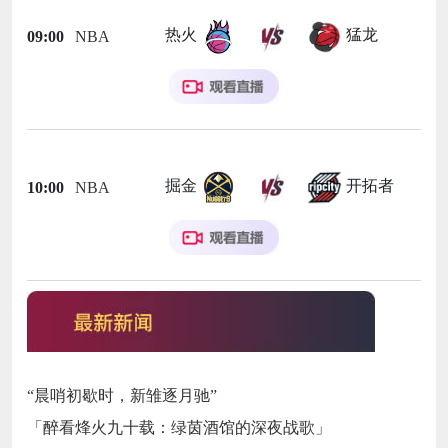
热火
猛龙
09:00
NBA
掘金
开拓者
10:00
NBA
“晨哨初歇时，新雏逐月驰”
「醉看烽火九十载：绿茵酒馆的深夜战歌」