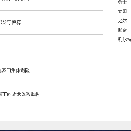
勇士
太阳
比尔
6强防守博弈
掘金
传统豪门集体遇险
局下的战术体系重构