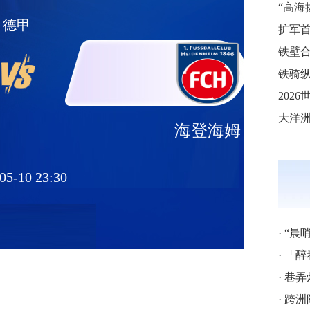
德甲
铁壁合
铁骑纵
海登海姆
05-10 23:30
·
“晨
·
「醉
·
巷弄
·
跨洲附