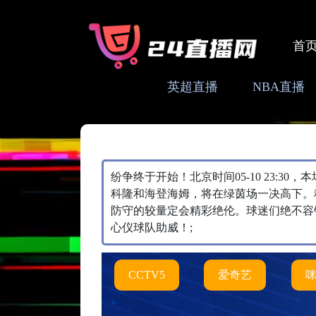
首
英超直播
NBA直播
纷争终于开始！北京时间05-10 23:3
科隆和海登海姆，将在绿茵场一决高下。
防守的较量定会精彩绝伦。球迷们绝不容
心仪球队助威！;
CCTV5
爱奇艺