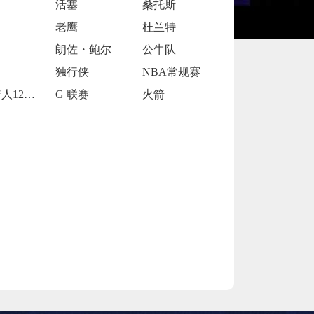
活塞
桑托斯
老鹰
杜兰特
朗佐・鲍尔
公牛队
独行侠
NBA常规赛
凯尔特人120-119险胜鹈鹕
G 联赛
火箭