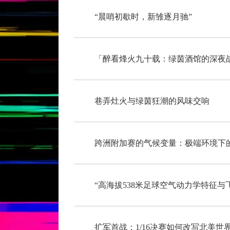
“晨哨初歇时，新雏逐月驰”
「醉看烽火九十载：绿茵酒馆的深夜
巷弄灶火与绿茵狂潮的风味交响
跨洲附加赛的气候变量：极端环境下
扩军首战：1/16决赛如何改写北美世