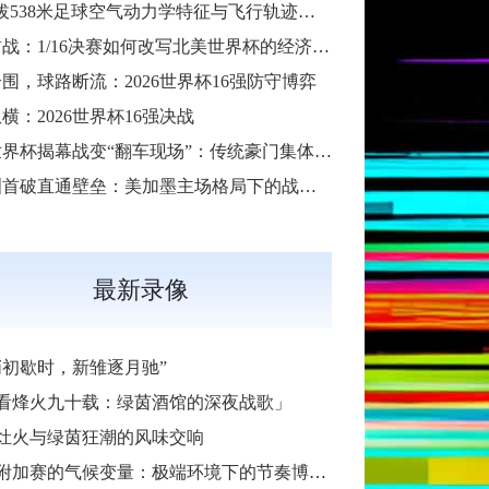
“高海拔538米足球空气动力学特征与飞行轨迹调控机制——以2026世界杯BBVA球场为实证场景”
扩军首战：1/16决赛如何改写北美世界杯的经济版图
围，球路断流：2026世界杯16强防守博弈
横：2026世界杯16强决战
2026世界杯揭幕战变“翻车现场”：传统豪门集体遇险
大洋洲首破直通壁垒：美加墨主场格局下的战术体系重构
最新录像
哨初歇时，新雏逐月驰”
看烽火九十载：绿茵酒馆的深夜战歌」
灶火与绿茵狂潮的风味交响
加赛的气候变量：极端环境下的节奏博弈与战术自适应