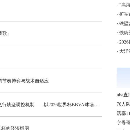
·
“高海拔5
·
扩军
·
铁壁
·
铁骑
战歌」
·
202
·
大洋
的节奏博弈与战术自适应
nba直
“高海拔538米足球空气动力学特征与飞行轨迹调控机制——以2026世界杯BBVA球场为实证场景”
76人
界杯的经济版图