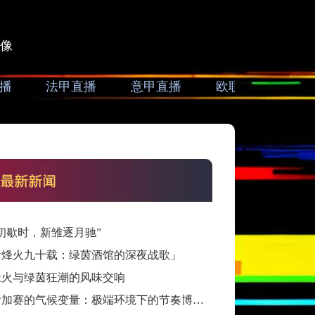
像
播
法甲直播
意甲直播
欧联直播
亚
初歇时，新雏逐月驰”
看烽火九十载：绿茵酒馆的深夜战歌」
灶火与绿茵狂潮的风味交响
跨洲附加赛的气候变量：极端环境下的节奏博弈与战术自适应