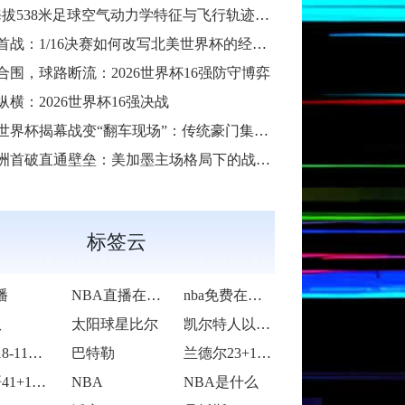
38米足球空气动力学特征与飞行轨迹调控机制——以2026世界杯BBVA球场为实证场景”
首战：1/16决赛如何改写北美世界杯的经济版图
合围，球路断流：2026世界杯16强防守博弈
纵横：2026世界杯16强决战
6世界杯揭幕战变“翻车现场”：传统豪门集体遇险
洲首破直通壁垒：美加墨主场格局下的战术体系重构
标签云
播
NBA直播在线观看
nba免费在线高清直播
队
太阳球星比尔
凯尔特人以92-105不敌雷霆
活塞118-115逆转险胜开拓者
巴特勒
兰德尔23+10爱德华兹19中5 森林狼
字母哥41+14班凯罗复出34+7 雄鹿
NBA
NBA是什么