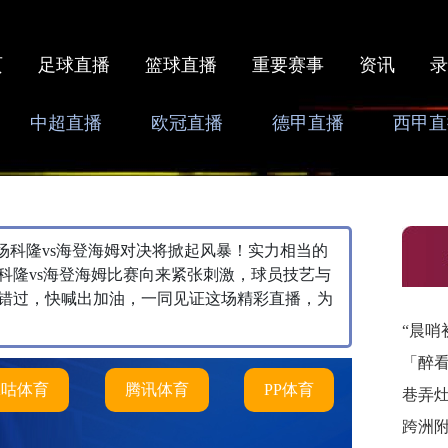
页
足球直播
篮球直播
重要赛事
资讯
录
中超直播
欧冠直播
德甲直播
西甲直
0，本场科隆vs海登海姆对决将掀起风暴！实力相当的
科隆vs海登海姆比赛向来紧张刺激，球员技艺与
错过，快喊出加油，一同见证这场精彩直播，为
“晨哨
「醉
咪咕体育
腾讯体育
PP体育
巷弄