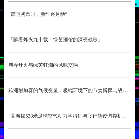
“晨哨初歇时，新雏逐月驰”
「醉看烽火九十载：绿茵酒馆的深夜战歌」
巷弄灶火与绿茵狂潮的风味交响
跨洲附加赛的气候变量：极端环境下的节奏博弈与战术自适应
“高海拔538米足球空气动力学特征与飞行轨迹调控机制——以2026世界杯BBVA球场为实证场景”