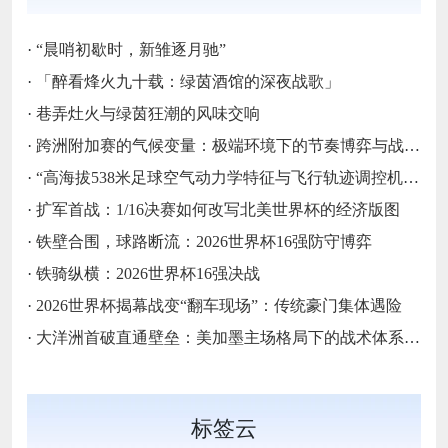
·
“晨哨初歇时，新雏逐月驰”
·
「醉看烽火九十载：绿茵酒馆的深夜战歌」
·
巷弄灶火与绿茵狂潮的风味交响
·
跨洲附加赛的气候变量：极端环境下的节奏博弈与战术自适应
·
“高海拔538米足球空气动力学特征与飞行轨迹调控机制——以2026世界杯BBVA球场为实证场景”
·
扩军首战：1/16决赛如何改写北美世界杯的经济版图
·
铁壁合围，球路断流：2026世界杯16强防守博弈
·
铁骑纵横：2026世界杯16强决战
·
2026世界杯揭幕战变“翻车现场”：传统豪门集体遇险
·
大洋洲首破直通壁垒：美加墨主场格局下的战术体系重构
标签云