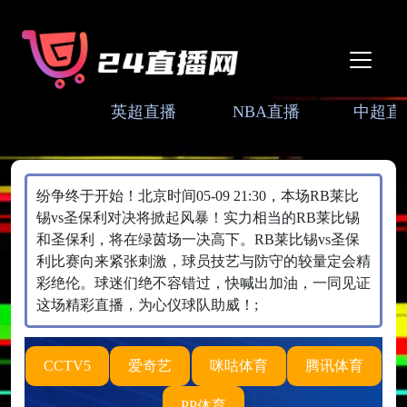
英超直播
NBA直播
中超直
纷争终于开始！北京时间05-09 21:30，本场RB莱比
锡vs圣保利对决将掀起风暴！实力相当的RB莱比锡
和圣保利，将在绿茵场一决高下。RB莱比锡vs圣保
利比赛向来紧张刺激，球员技艺与防守的较量定会精
彩绝伦。球迷们绝不容错过，快喊出加油，一同见证
这场精彩直播，为心仪球队助威！;
CCTV5
爱奇艺
咪咕体育
腾讯体育
PP体育