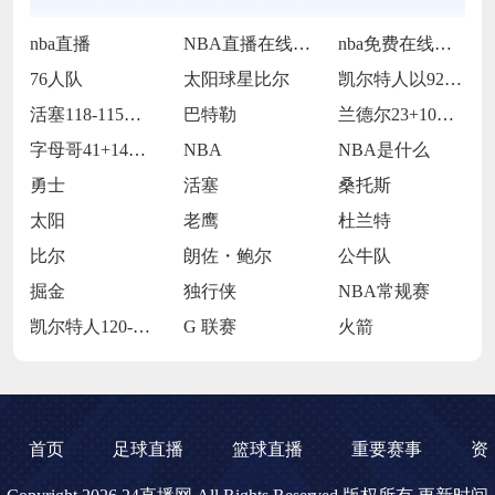
nba直播
NBA直播在线观看
nba免费在线高清直播
76人队
太阳球星比尔
凯尔特人以92-105不敌雷霆
活塞118-115逆转险胜开拓者
巴特勒
兰德尔23+10爱德华兹19中5 森林狼
字母哥41+14班凯罗复出34+7 雄鹿
NBA
NBA是什么
勇士
活塞
桑托斯
太阳
老鹰
杜兰特
比尔
朗佐・鲍尔
公牛队
掘金
独行侠
NBA常规赛
凯尔特人120-119险胜鹈鹕
G 联赛
火箭
首页
足球直播
篮球直播
重要赛事
资