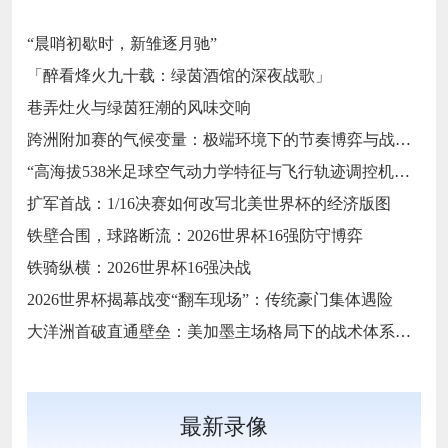
“晨哨初歇时，新雏逐月驰”
「醉看烽火九十载：绿茵酒馆的深夜战歌」
巷弄灶火与绿茵狂潮的风味交响
跨洲附加赛的气候变量：极端环境下的节奏博弈与战术自适应
“高海拔538米足球空气动力学特征与飞行轨迹调控机制——以2026世界杯BBVA球场为实证场景”
扩军首战：1/16决赛如何改写北美世界杯的经济版图
铁壁合围，球路断流：2026世界杯16强防守博弈
铁骑纵横：2026世界杯16强决战
2026世界杯揭幕战变“翻车现场”：传统豪门集体遇险
大洋洲首破直通壁垒：美加墨主场格局下的战术体系重构
最新录像