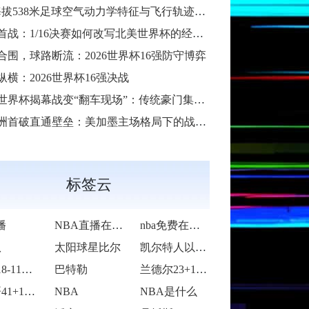
38米足球空气动力学特征与飞行轨迹调控机制——以2026世界杯BBVA球场为实证场景”
首战：1/16决赛如何改写北美世界杯的经济版图
合围，球路断流：2026世界杯16强防守博弈
纵横：2026世界杯16强决战
6世界杯揭幕战变“翻车现场”：传统豪门集体遇险
洲首破直通壁垒：美加墨主场格局下的战术体系重构
标签云
播
NBA直播在线观看
nba免费在线高清直播
队
太阳球星比尔
凯尔特人以92-105不敌雷霆
活塞118-115逆转险胜开拓者
巴特勒
兰德尔23+10爱德华兹19中5 森林狼
字母哥41+14班凯罗复出34+7 雄鹿
NBA
NBA是什么