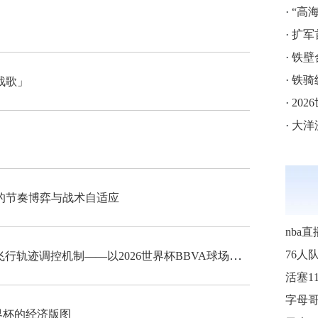
·
“高海拔5
·
扩军
·
铁壁
·
铁骑
战歌」
·
202
·
大洋
的节奏博弈与战术自适应
nba直
“高海拔538米足球空气动力学特征与飞行轨迹调控机制——以2026世界杯BBVA球场为实证场景”
76人
界杯的经济版图