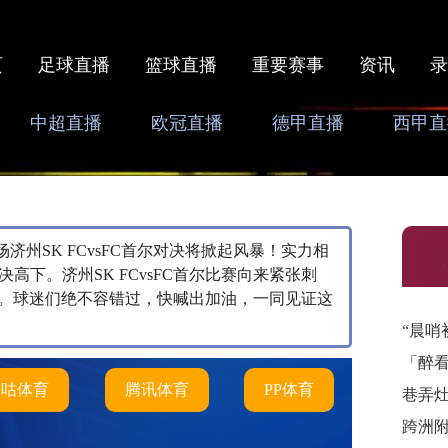
页
足球直播
篮球直播
重要赛事
资讯
录
中超直播
欧冠直播
德甲直播
西甲直
，本场济州SK FCvsFC首尔对决将掀起风暴！实力相
决高下。济州SK FCvsFC首尔比赛向来紧张刺
。球迷们绝不容错过，快喊出加油，一同见证这
“晨哨
「醉
咪咕体育
腾讯体育
PP体育
巷弄