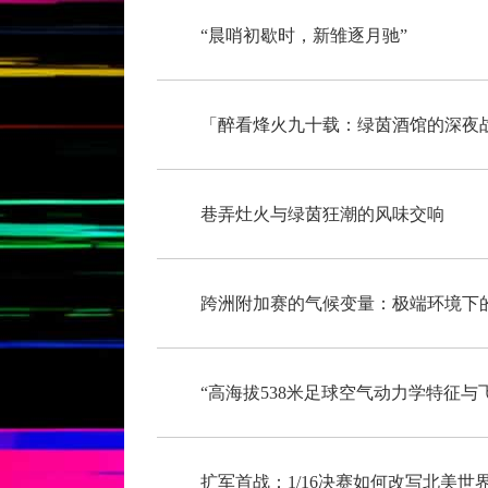
“晨哨初歇时，新雏逐月驰”
「醉看烽火九十载：绿茵酒馆的深夜
巷弄灶火与绿茵狂潮的风味交响
跨洲附加赛的气候变量：极端环境下
扩军首战：1/16决赛如何改写北美世