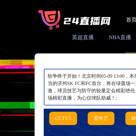
首
英超直播
NBA直播
纷争终于开始！北京时间05-09 13:00
当的济州SK FC和FC首尔，将在绿茵场一
激，球员技艺与防守的较量定会精彩绝伦
场精彩直播，为心仪球队助威！;
CCTV5
爱奇艺