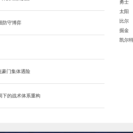
勇士
太阳
比尔
6强防守博弈
掘金
传统豪门集体遇险
局下的战术体系重构