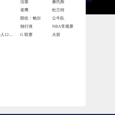
活塞
桑托斯
老鹰
杜兰特
朗佐・鲍尔
公牛队
独行侠
NBA常规赛
凯尔特人120-119险胜鹈鹕
G 联赛
火箭