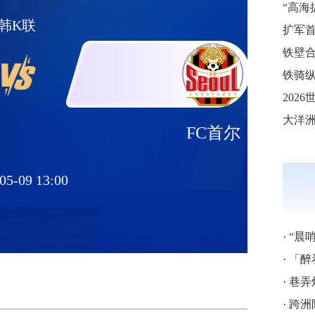
韩K联
铁壁合
铁骑纵
FC首尔
05-09 13:00
·
“晨
·
「醉
·
巷弄
·
跨洲附