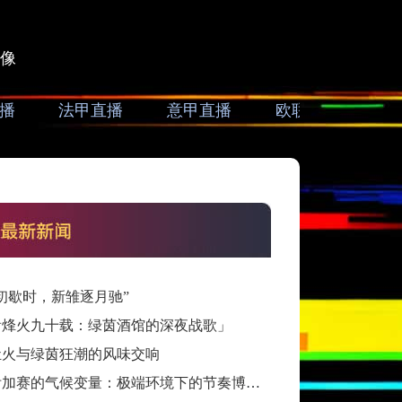
像
播
法甲直播
意甲直播
欧联直播
亚
初歇时，新雏逐月驰”
看烽火九十载：绿茵酒馆的深夜战歌」
灶火与绿茵狂潮的风味交响
跨洲附加赛的气候变量：极端环境下的节奏博弈与战术自适应