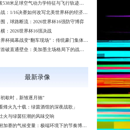
“高海拔538米足球空气动力学特征与飞行轨迹调控机制——以2026世界杯BBVA球场为实证场景”
扩军首战：1/16决赛如何改写北美世界杯的经济版图
围，球路断流：2026世界杯16强防守博弈
横：2026世界杯16强决战
2026世界杯揭幕战变“翻车现场”：传统豪门集体遇险
大洋洲首破直通壁垒：美加墨主场格局下的战术体系重构
最新录像
哨初歇时，新雏逐月驰”
看烽火九十载：绿茵酒馆的深夜战歌」
灶火与绿茵狂潮的风味交响
加赛的气候变量：极端环境下的节奏博弈与战术自适应