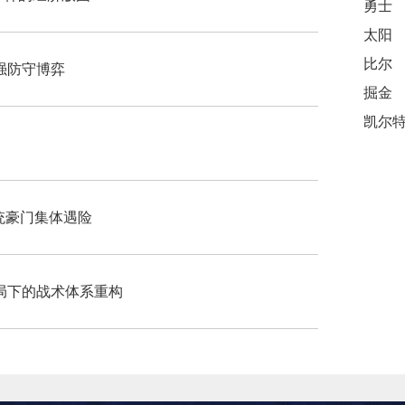
勇士
太阳
比尔
6强防守博弈
掘金
传统豪门集体遇险
局下的战术体系重构