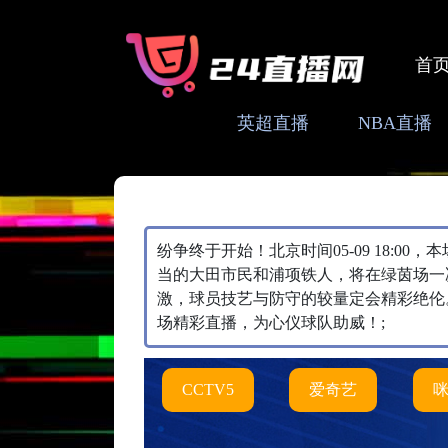
首
英超直播
NBA直播
纷争终于开始！北京时间05-09 18:0
当的大田市民和浦项铁人，将在绿茵场一
激，球员技艺与防守的较量定会精彩绝伦
场精彩直播，为心仪球队助威！;
CCTV5
爱奇艺