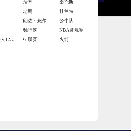
活塞
桑托斯
老鹰
杜兰特
朗佐・鲍尔
公牛队
独行侠
NBA常规赛
凯尔特人120-119险胜鹈鹕
G 联赛
火箭