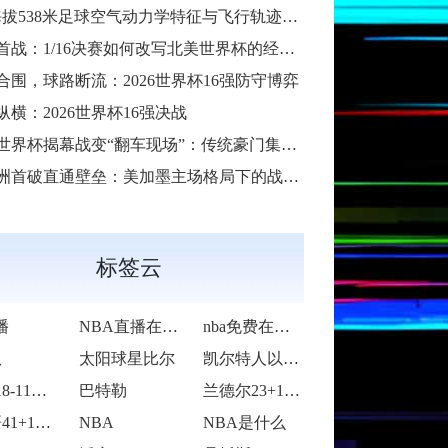
38米足球空气动力学特征与飞行轨迹调控机制——以2026世界杯BBVA球场为实证场景”
首战：1/16决赛如何改写北美世界杯的经济版图
合围，球路断流：2026世界杯16强防守博弈
纵横：2026世界杯16强决战
6世界杯揭幕战变“翻车现场”：传统豪门集体遇险
洲首破直通壁垒：美加墨主场格局下的战术体系重构
标签云
播
NBA直播在线观看
nba免费在线高清直播
队
太阳球星比尔
凯尔特人以92-105不敌雷霆
活塞118-115逆转险胜开拓者
巴特勒
兰德尔23+10爱德华兹19中5 森林狼
字母哥41+14班凯罗复出34+7 雄鹿
NBA
NBA是什么