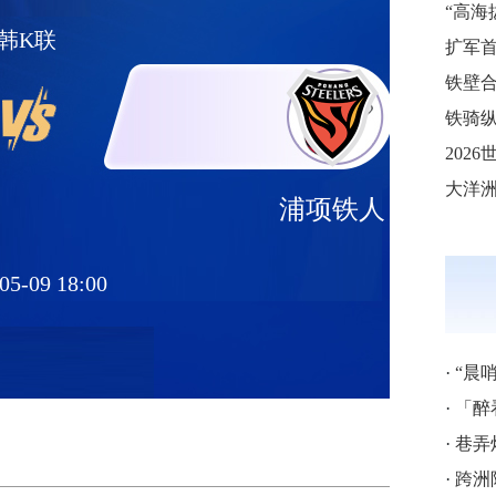
韩K联
铁壁合
铁骑纵
浦项铁人
05-09 18:00
·
“晨
·
「醉
·
巷弄
·
跨洲附