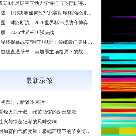
“高海拔538米足球空气动力学特征与飞行轨迹调控机制——以2026世界杯BBVA球场为实证场景”
扩军首战：1/16决赛如何改写北美世界杯的经济版图
围，球路断流：2026世界杯16强防守博弈
横：2026世界杯16强决战
2026世界杯揭幕战变“翻车现场”：传统豪门集体遇险
大洋洲首破直通壁垒：美加墨主场格局下的战术体系重构
最新录像
哨初歇时，新雏逐月驰”
看烽火九十载：绿茵酒馆的深夜战歌」
灶火与绿茵狂潮的风味交响
加赛的气候变量：极端环境下的节奏博弈与战术自适应