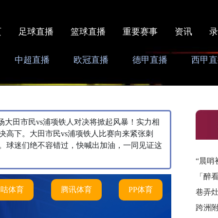
页
足球直播
篮球直播
重要赛事
资讯
录
中超直播
欧冠直播
德甲直播
西甲直
0，本场大田市民vs浦项铁人对决将掀起风暴！实力相
决高下。大田市民vs浦项铁人比赛向来紧张刺
。球迷们绝不容错过，快喊出加油，一同见证这
“晨哨
「醉
咪咕体育
腾讯体育
PP体育
巷弄