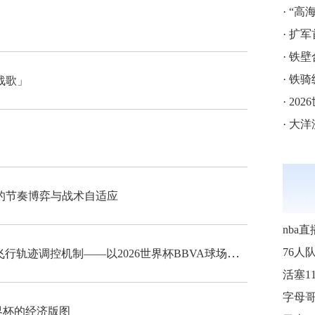
·
“高海拔5
·
扩军
·
铁壁
·
铁骑
战歌」
·
202
·
大洋
的节奏博弈与战术自适应
nba直
“高海拔538米足球空气动力学特征与飞行轨迹调控机制——以2026世界杯BBVA球场为实证场景”
76人
界杯的经济版图