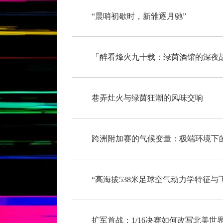
“晨哨初歇时，新雏逐月驰”
「醉看烽火九十载：绿茵酒馆的深夜
巷弄灶火与绿茵狂潮的风味交响
跨洲附加赛的气候变量：极端环境下
扩军首战：1/16决赛如何改写北美世