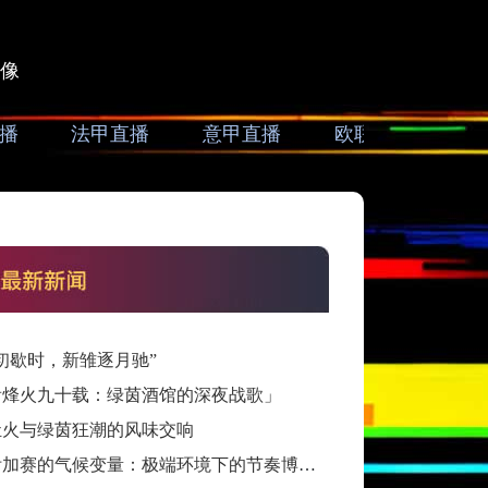
像
播
法甲直播
意甲直播
欧联直播
亚
初歇时，新雏逐月驰”
看烽火九十载：绿茵酒馆的深夜战歌」
灶火与绿茵狂潮的风味交响
跨洲附加赛的气候变量：极端环境下的节奏博弈与战术自适应