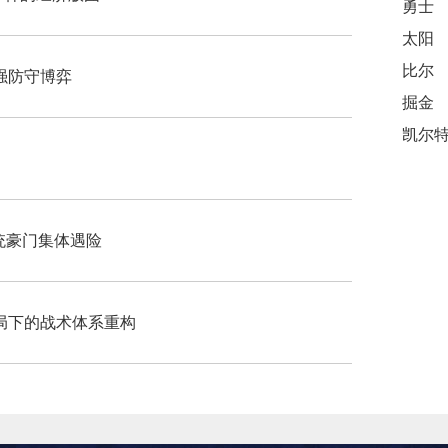
勇士
太阳
比尔
6强防守博弈
掘金
传统豪门集体遇险
局下的战术体系重构