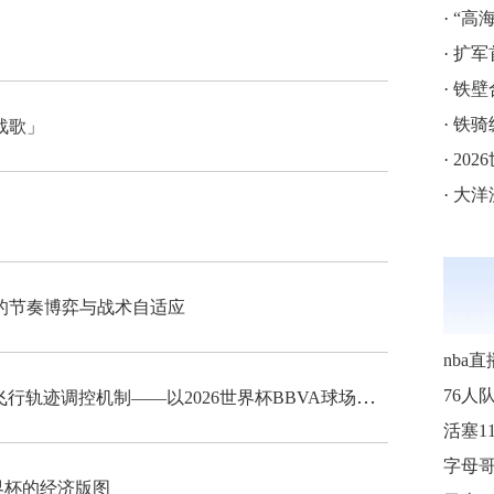
·
“高海拔5
·
扩军
·
铁壁
·
铁骑
战歌」
·
202
·
大洋
的节奏博弈与战术自适应
nba直
“高海拔538米足球空气动力学特征与飞行轨迹调控机制——以2026世界杯BBVA球场为实证场景”
76人
界杯的经济版图