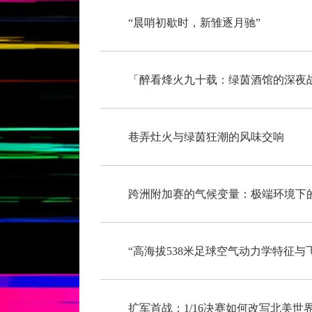
“晨哨初歇时，新雏逐月驰”
「醉看烽火九十载：绿茵酒馆的深夜
巷弄灶火与绿茵狂潮的风味交响
跨洲附加赛的气候变量：极端环境下
扩军首战：1/16决赛如何改写北美世