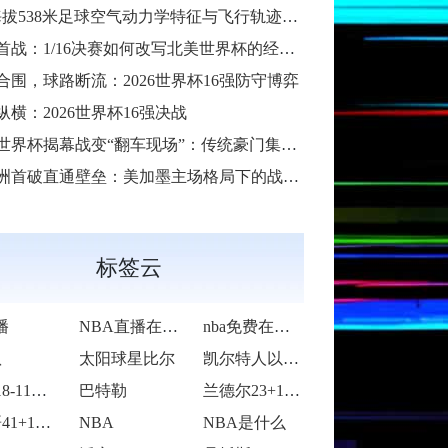
38米足球空气动力学特征与飞行轨迹调控机制——以2026世界杯BBVA球场为实证场景”
首战：1/16决赛如何改写北美世界杯的经济版图
合围，球路断流：2026世界杯16强防守博弈
纵横：2026世界杯16强决战
6世界杯揭幕战变“翻车现场”：传统豪门集体遇险
洲首破直通壁垒：美加墨主场格局下的战术体系重构
标签云
播
NBA直播在线观看
nba免费在线高清直播
队
太阳球星比尔
凯尔特人以92-105不敌雷霆
活塞118-115逆转险胜开拓者
巴特勒
兰德尔23+10爱德华兹19中5 森林狼
字母哥41+14班凯罗复出34+7 雄鹿
NBA
NBA是什么