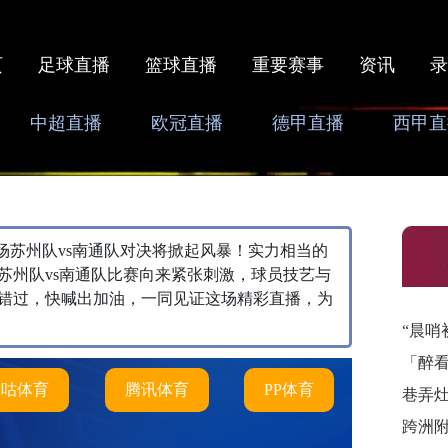
页
足球直播
篮球直播
重要赛事
资讯
录
中超直播
欧冠直播
德甲直播
西甲直
0，本场苏州队vs南通队对决将掀起风暴！实力相当的
苏州队vs南通队比赛向来紧张刺激，球员技艺与
错过，快喊出加油，一同见证这场精彩直播，为
“晨哨
「醉
咪咕体育
腾讯体育
PP体育
巷弄