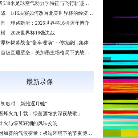
“高海拔538米足球空气动力学特征与飞行轨迹调控机制——以2026世界杯BBVA球场为实证场景”
扩军首战：1/16决赛如何改写北美世界杯的经济版图
围，球路断流：2026世界杯16强防守博弈
横：2026世界杯16强决战
2026世界杯揭幕战变“翻车现场”：传统豪门集体遇险
大洋洲首破直通壁垒：美加墨主场格局下的战术体系重构
最新录像
哨初歇时，新雏逐月驰”
看烽火九十载：绿茵酒馆的深夜战歌」
灶火与绿茵狂潮的风味交响
加赛的气候变量：极端环境下的节奏博弈与战术自适应