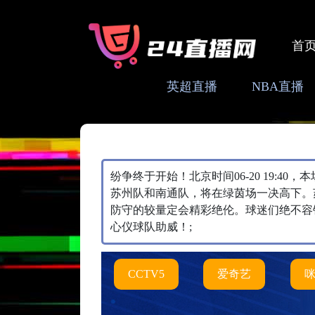
首
英超直播
NBA直播
纷争终于开始！北京时间06-20 19:4
苏州队和南通队，将在绿茵场一决高下。
防守的较量定会精彩绝伦。球迷们绝不容
心仪球队助威！;
CCTV5
爱奇艺