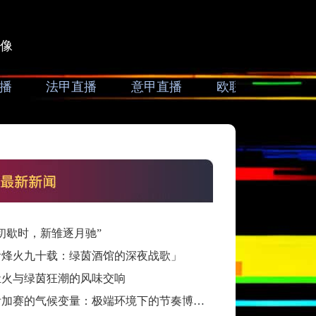
像
播
法甲直播
意甲直播
欧联直播
亚
初歇时，新雏逐月驰”
看烽火九十载：绿茵酒馆的深夜战歌」
灶火与绿茵狂潮的风味交响
跨洲附加赛的气候变量：极端环境下的节奏博弈与战术自适应