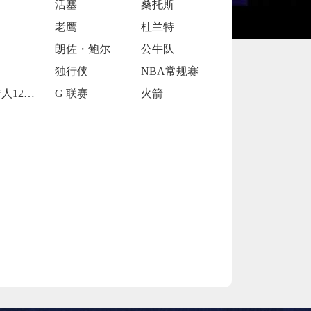
活塞
桑托斯
老鹰
杜兰特
朗佐・鲍尔
公牛队
独行侠
NBA常规赛
凯尔特人120-119险胜鹈鹕
G 联赛
火箭