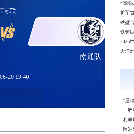
江苏联
铁壁合
铁骑纵
南通队
06-20 19:40
·
“晨
·
「醉
·
巷弄
·
跨洲附