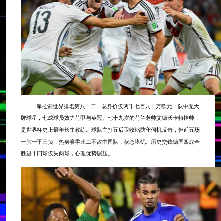
库拉索世界排名第八十二，总身价仅两千七百八十万欧元，队中无大
牌球星，七成球员效力荷甲与英冠。七十九岁的荷兰老帅艾德沃卡特挂帅，
是世界杯史上最年长主教练。球队主打五后卫收缩防守伺机反击，但近五场
一胜一平三负，热身赛零比二不敌中国队，状态堪忧。历史交锋德国四战全
胜进十四球仅失两球，心理优势碾压。