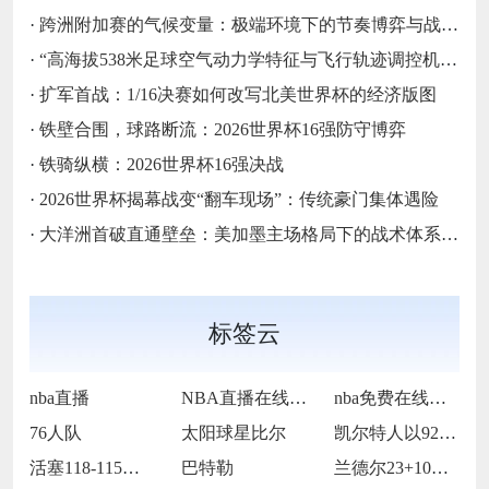
·
跨洲附加赛的气候变量：极端环境下的节奏博弈与战术自适应
·
“高海拔538米足球空气动力学特征与飞行轨迹调控机制——以2026世界杯BBVA球场为实证场景”
·
扩军首战：1/16决赛如何改写北美世界杯的经济版图
·
铁壁合围，球路断流：2026世界杯16强防守博弈
·
铁骑纵横：2026世界杯16强决战
·
2026世界杯揭幕战变“翻车现场”：传统豪门集体遇险
·
大洋洲首破直通壁垒：美加墨主场格局下的战术体系重构
标签云
nba直播
NBA直播在线观看
nba免费在线高清直播
76人队
太阳球星比尔
凯尔特人以92-105不敌雷霆
活塞118-115逆转险胜开拓者
巴特勒
兰德尔23+10爱德华兹19中5 森林狼