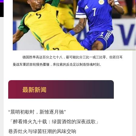
德国胜率高达百分之七十八，最可能比分三比一或三比零。但若日耳
曼战车重蹈首轮慢热覆辙，库拉索的反击足以制造惊魂时刻。
“晨哨初歇时，新雏逐月驰”
「醉看烽火九十载：绿茵酒馆的深夜战歌」
巷弄灶火与绿茵狂潮的风味交响