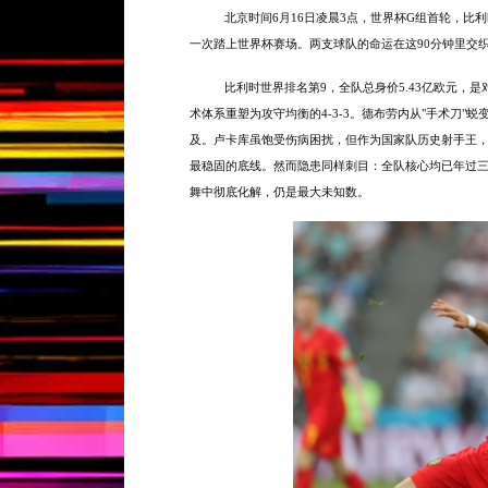
北京时间
6月16日凌晨3点，世界杯G组首轮，
一次踏上世界杯赛场。两支球队的命运在这90分钟里交
比利时世界排名第
9，全队总身价5.43亿欧元
术体系重塑为攻守均衡的4-3-3。德布劳内从"手术刀"
及。卢卡库虽饱受伤病困扰，但作为国家队历史射手王
最稳固的底线。然而隐患同样刺目：全队核心均已年过
舞中彻底化解，仍是最大未知数。