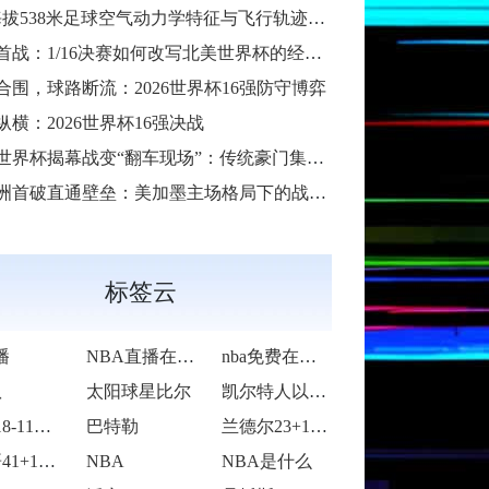
38米足球空气动力学特征与飞行轨迹调控机制——以2026世界杯BBVA球场为实证场景”
首战：1/16决赛如何改写北美世界杯的经济版图
合围，球路断流：2026世界杯16强防守博弈
纵横：2026世界杯16强决战
6世界杯揭幕战变“翻车现场”：传统豪门集体遇险
洲首破直通壁垒：美加墨主场格局下的战术体系重构
标签云
播
NBA直播在线观看
nba免费在线高清直播
队
太阳球星比尔
凯尔特人以92-105不敌雷霆
活塞118-115逆转险胜开拓者
巴特勒
兰德尔23+10爱德华兹19中5 森林狼
字母哥41+14班凯罗复出34+7 雄鹿
NBA
NBA是什么