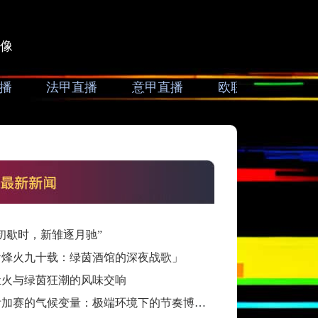
像
播
法甲直播
意甲直播
欧联直播
亚
初歇时，新雏逐月驰”
看烽火九十载：绿茵酒馆的深夜战歌」
灶火与绿茵狂潮的风味交响
跨洲附加赛的气候变量：极端环境下的节奏博弈与战术自适应