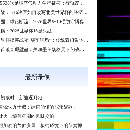
“高海拔538米足球空气动力学特征与飞行轨迹调控机制——以2026世界杯BBVA球场为实证场景”
扩军首战：1/16决赛如何改写北美世界杯的经济版图
围，球路断流：2026世界杯16强防守博弈
横：2026世界杯16强决战
2026世界杯揭幕战变“翻车现场”：传统豪门集体遇险
大洋洲首破直通壁垒：美加墨主场格局下的战术体系重构
最新录像
哨初歇时，新雏逐月驰”
看烽火九十载：绿茵酒馆的深夜战歌」
灶火与绿茵狂潮的风味交响
加赛的气候变量：极端环境下的节奏博弈与战术自适应