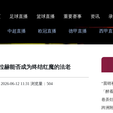
页
足球直播
篮球直播
重要赛事
资讯
录
中超直播
欧冠直播
德甲直播
西甲直
萨拉赫能否成为终结红魔的法老
“晨哨
-06-12 11:31 浏览量：504
「醉
巷弄