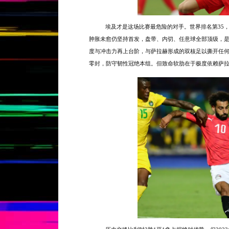
埃及才是这场比赛最危险的对手。世界排名第
35
肿胀未愈仍坚持首发，盘带、内切、任意球全部顶级，
度与冲击力再上台阶，与萨拉赫形成的双核足以撕开任何
零封，防守韧性冠绝本组。但致命软肋在于极度依赖萨