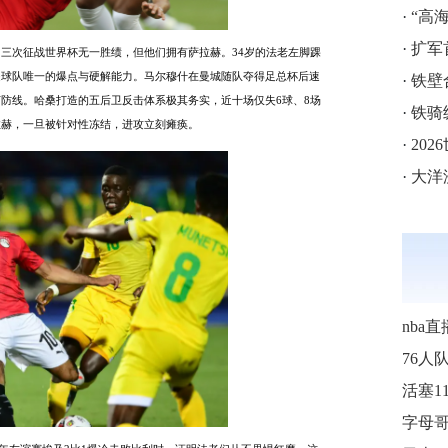
·
“高海拔5
·
扩军
，三次征战世界杯无一胜绩，但他们拥有萨拉赫。34岁的法老左脚踝
是球队唯一的爆点与硬解能力。马尔穆什在曼城随队夺得足总杯后速
·
铁壁
防线。哈桑打造的五后卫反击体系极其务实，近十场仅失6球、8场
·
铁骑
拉赫，一旦被针对性冻结，进攻立刻瘫痪。
·
202
·
大洋
nba直
76人