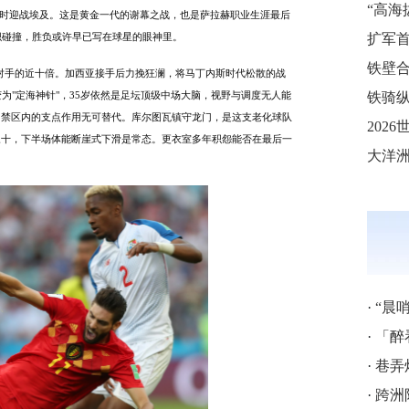
比利时迎战埃及。这是黄金一代的谢幕之战，也是萨拉赫职业生涯最后
织碰撞，胜负或许早已写在球星的眼神里。
铁壁合
，是对手的近十倍。加西亚接手后力挽狂澜，将马丁内斯时代松散的战
蜕变为"定海神针"，35岁依然是足坛顶级中场大脑，视野与调度无人能
铁骑纵
，禁区内的支点作用无可替代。库尔图瓦镇守龙门，是这支老化球队
三十，下半场体能断崖式下滑是常态。更衣室多年积怨能否在最后一
·
“晨
·
「醉
·
巷弄
·
跨洲附