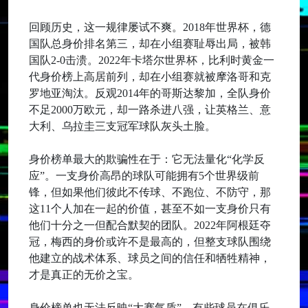
回顾历史，这一规律屡试不爽。2018年世界杯，德
国队总身价排名第三，却在小组赛耻辱出局，被韩
国队2-0击溃。2022年卡塔尔世界杯，比利时黄金一
代身价榜上高居前列，却在小组赛就被摩洛哥和克
罗地亚淘汰。反观2014年的哥斯达黎加，全队身价
不足2000万欧元，却一路杀进八强，让英格兰、意
大利、乌拉圭三支冠军球队灰头土脸。
身价榜单最大的欺骗性在于：它无法量化“化学反
应”。一支身价高昂的球队可能拥有5个世界级前
锋，但如果他们彼此不传球、不跑位、不防守，那
这11个人加在一起的价值，甚至不如一支身价只有
他们十分之一但配合默契的团队。2022年阿根廷夺
冠，梅西的身价或许不是最高的，但整支球队围绕
他建立的战术体系、球员之间的信任和牺牲精神，
才是真正的无价之宝。
身价榜单也无法反映“大赛气质”。有些球员在俱乐