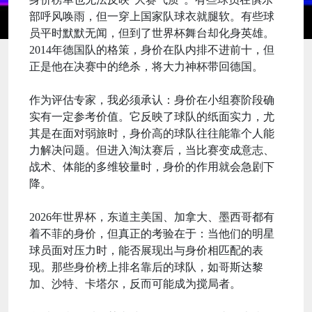
部呼风唤雨，但一穿上国家队球衣就腿软。有些球
员平时默默无闻，但到了世界杯舞台却化身英雄。
2014年德国队的格策，身价在队内排不进前十，但
正是他在决赛中的绝杀，将大力神杯带回德国。
作为评估专家，我必须承认：身价在小组赛阶段确
实有一定参考价值。它反映了球队的纸面实力，尤
其是在面对弱旅时，身价高的球队往往能靠个人能
力解决问题。但进入淘汰赛后，当比赛变成意志、
战术、体能的多维较量时，身价的作用就会急剧下
降。
2026年世界杯，东道主美国、加拿大、墨西哥都有
着不菲的身价，但真正的考验在于：当他们的明星
球员面对压力时，能否展现出与身价相匹配的表
现。那些身价榜上排名靠后的球队，如哥斯达黎
加、沙特、卡塔尔，反而可能成为搅局者。