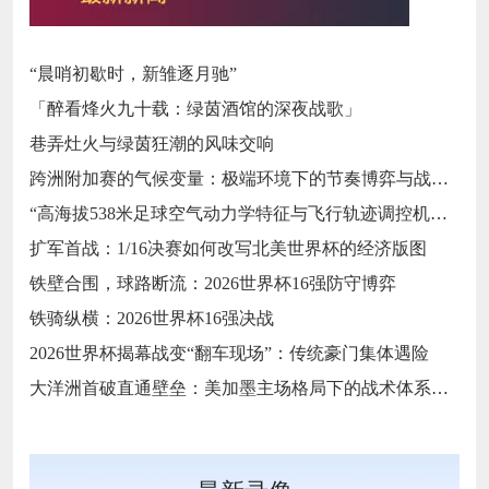
“晨哨初歇时，新雏逐月驰”
「醉看烽火九十载：绿茵酒馆的深夜战歌」
巷弄灶火与绿茵狂潮的风味交响
跨洲附加赛的气候变量：极端环境下的节奏博弈与战术自适应
“高海拔538米足球空气动力学特征与飞行轨迹调控机制——以2026世界杯BBVA球场为实证场景”
扩军首战：1/16决赛如何改写北美世界杯的经济版图
铁壁合围，球路断流：2026世界杯16强防守博弈
铁骑纵横：2026世界杯16强决战
2026世界杯揭幕战变“翻车现场”：传统豪门集体遇险
大洋洲首破直通壁垒：美加墨主场格局下的战术体系重构