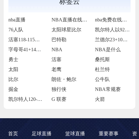
标签云
nba直播
NBA直播在线观看
nba免费在线高清直播
76人队
太阳球星比尔
凯尔特人以92-105不敌雷霆
活塞118-115逆转险胜开拓者
巴特勒
兰德尔23+10爱德华兹19中5 森林狼
字母哥41+14班凯罗复出34+7 雄鹿
NBA
NBA是什么
勇士
活塞
桑托斯
太阳
老鹰
杜兰特
比尔
朗佐・鲍尔
公牛队
掘金
独行侠
NBA常规赛
凯尔特人120-119险胜鹈鹕
G 联赛
火箭
首页
足球直播
篮球直播
重要赛事
资