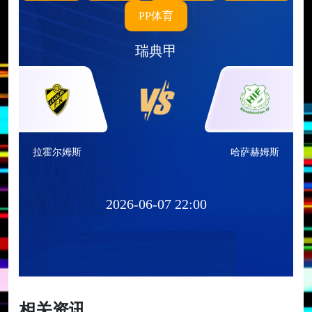
PP体育
瑞典甲
拉霍尔姆斯
哈萨赫姆斯
2026-06-07 22:00
相关资讯