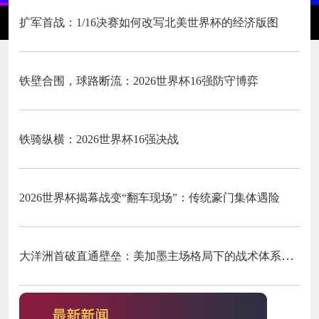
扩军首战：1/16决赛如何改写北美世界杯的经济版图
铁壁合围，球路断流：2026世界杯16强防守博弈
铁骑纵横：2026世界杯16强决战
2026世界杯揭幕战变“翻车现场”：传统豪门集体遇险
大洋洲首破直通壁垒：美加墨主场格局下的战术体系重构