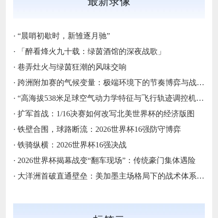
最新录像
·
“晨哨初歇时，新雏逐月驰”
·
「醉看烽火九十载：绿茵酒馆的深夜战歌」
·
巷弄灶火与绿茵狂潮的风味交响
·
跨洲附加赛的气候变量：极端环境下的节奏博弈与战术自适应
·
“高海拔538米足球空气动力学特征与飞行轨迹调控机制——以2026世界杯BBVA球场为实证场景”
·
扩军首战：1/16决赛如何改写北美世界杯的经济版图
·
铁壁合围，球路断流：2026世界杯16强防守博弈
·
铁骑纵横：2026世界杯16强决战
·
2026世界杯揭幕战变“翻车现场”：传统豪门集体遇险
·
大洋洲首破直通壁垒：美加墨主场格局下的战术体系重构