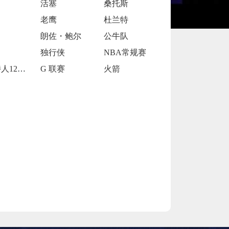
活塞
桑托斯
老鹰
杜兰特
朗佐・鲍尔
公牛队
独行侠
NBA常规赛
凯尔特人120-119险胜鹈鹕
G 联赛
火箭