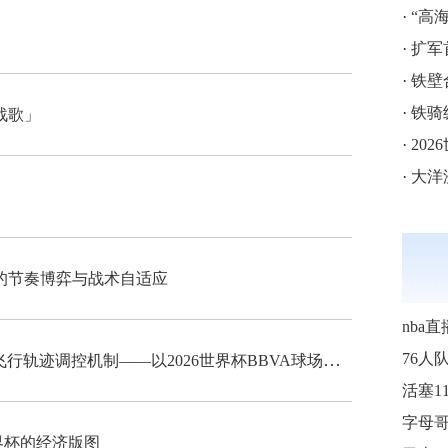
·
“高海拔5
·
扩军
·
铁壁
·
铁骑
战歌」
·
202
·
大洋
的节奏博弈与战术自适应
nba直
“高海拔538米足球空气动力学特征与飞行轨迹调控机制——以2026世界杯BBVA球场为实证场景”
76人
界杯的经济版图