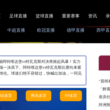
页
足球直播
篮球直播
重要赛事
资讯
录
中超直播
欧冠直播
德甲直播
西甲直
0，本场阿特维达堡vs特瓦克斯对决将掀起风暴！实力
场一决高下。阿特维达堡vs特瓦克斯比赛向来紧
绝伦。球迷们绝不容错过，快喊出加油，一同见
“晨哨
「醉
咪咕体育
腾讯体育
PP体育
巷弄