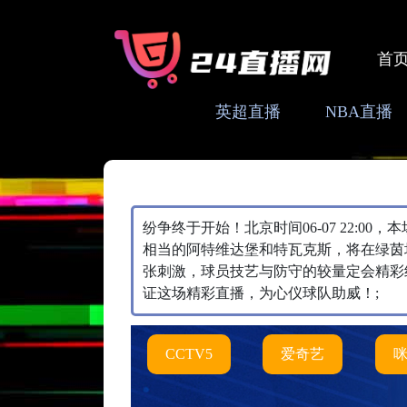
首
英超直播
NBA直播
纷争终于开始！北京时间06-07 22:0
相当的阿特维达堡和特瓦克斯，将在绿茵
张刺激，球员技艺与防守的较量定会精彩
证这场精彩直播，为心仪球队助威！;
CCTV5
爱奇艺