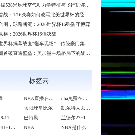
38米足球空气动力学特征与飞行轨迹调控机制——以2026世界杯BBVA球场为实证场景”
首战：1/16决赛如何改写北美世界杯的经济版图
合围，球路断流：2026世界杯16强防守博弈
纵横：2026世界杯16强决战
6世界杯揭幕战变“翻车现场”：传统豪门集体遇险
洲首破直通壁垒：美加墨主场格局下的战术体系重构
标签云
播
NBA直播在线观看
nba免费在线高清直播
队
太阳球星比尔
凯尔特人以92-105不敌雷霆
活塞118-115逆转险胜开拓者
巴特勒
兰德尔23+10爱德华兹19中5 森林狼
字母哥41+14班凯罗复出34+7 雄鹿
NBA
NBA是什么