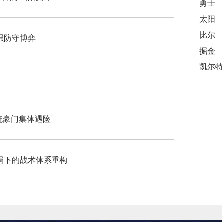
勇士
太阳
比尔
6强防守博弈
掘金
传统豪门集体遇险
局下的战术体系重构