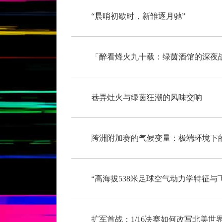
“晨哨初歇时，新雏逐月驰”
「醉看烽火九十载：绿茵酒馆的深夜
巷弄灶火与绿茵狂潮的风味交响
跨洲附加赛的气候变量：极端环境下
扩军首战：1/16决赛如何改写北美世