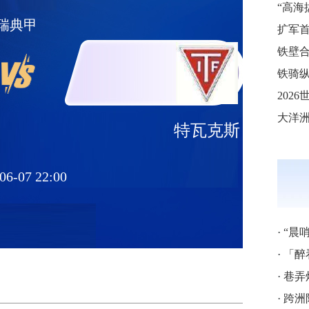
瑞典甲
铁壁合
铁骑纵
特瓦克斯
06-07 22:00
·
“晨
·
「醉
·
巷弄
·
跨洲附