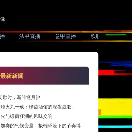
像
播
法甲直播
意甲直播
欧联直播
亚
初歇时，新雏逐月驰”
看烽火九十载：绿茵酒馆的深夜战歌」
灶火与绿茵狂潮的风味交响
跨洲附加赛的气候变量：极端环境下的节奏博弈与战术自适应