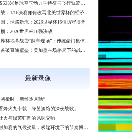
“高海拔538米足球空气动力学特征与飞行轨迹调控机制——以2026世界杯BBVA球场为实证场景”
扩军首战：1/16决赛如何改写北美世界杯的经济版图
围，球路断流：2026世界杯16强防守博弈
横：2026世界杯16强决战
2026世界杯揭幕战变“翻车现场”：传统豪门集体遇险
大洋洲首破直通壁垒：美加墨主场格局下的战术体系重构
最新录像
哨初歇时，新雏逐月驰”
看烽火九十载：绿茵酒馆的深夜战歌」
灶火与绿茵狂潮的风味交响
加赛的气候变量：极端环境下的节奏博弈与战术自适应