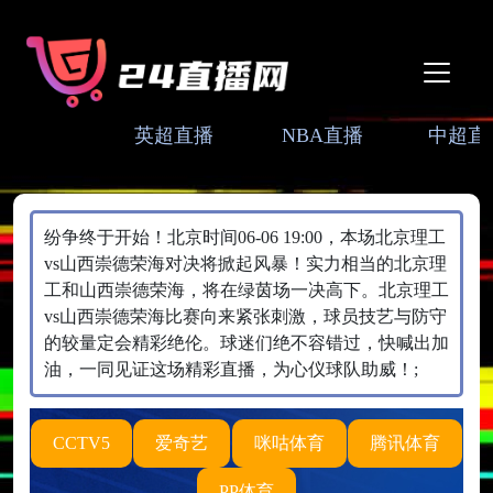
英超直播
NBA直播
中超直
纷争终于开始！北京时间06-06 19:00，本场北京理工
vs山西崇德荣海对决将掀起风暴！实力相当的北京理
工和山西崇德荣海，将在绿茵场一决高下。北京理工
vs山西崇德荣海比赛向来紧张刺激，球员技艺与防守
的较量定会精彩绝伦。球迷们绝不容错过，快喊出加
油，一同见证这场精彩直播，为心仪球队助威！;
CCTV5
爱奇艺
咪咕体育
腾讯体育
PP体育