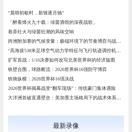
“晨哨初歇时，新雏逐月驰”
「醉看烽火九十载：绿茵酒馆的深夜战歌」
巷弄灶火与绿茵狂潮的风味交响
跨洲附加赛的气候变量：极端环境下的节奏博弈与战术自适应
“高海拔538米足球空气动力学特征与飞行轨迹调控机制——以2026世界杯BBVA球场为实证场景”
扩军首战：1/16决赛如何改写北美世界杯的经济版图
铁壁合围，球路断流：2026世界杯16强防守博弈
铁骑纵横：2026世界杯16强决战
2026世界杯揭幕战变“翻车现场”：传统豪门集体遇险
大洋洲首破直通壁垒：美加墨主场格局下的战术体系重构
最新录像