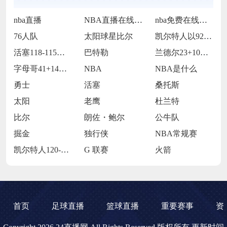
nba直播
NBA直播在线观看
nba免费在线高清直播
76人队
太阳球星比尔
凯尔特人以92-105不敌雷霆
活塞118-115逆转险胜开拓者
巴特勒
兰德尔23+10爱德华兹19中5 森林狼
字母哥41+14班凯罗复出34+7 雄鹿
NBA
NBA是什么
勇士
活塞
桑托斯
太阳
老鹰
杜兰特
比尔
朗佐・鲍尔
公牛队
掘金
独行侠
NBA常规赛
凯尔特人120-119险胜鹈鹕
G 联赛
火箭
首页
足球直播
篮球直播
重要赛事
资