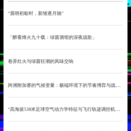
“晨哨初歇时，新雏逐月驰”
「醉看烽火九十载：绿茵酒馆的深夜战歌」
巷弄灶火与绿茵狂潮的风味交响
跨洲附加赛的气候变量：极端环境下的节奏博弈与战术自适应
“高海拔538米足球空气动力学特征与飞行轨迹调控机制——以2026世界杯BBVA球场为实证场景”