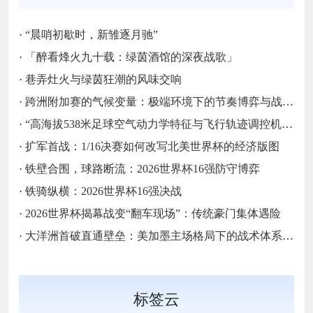
·
“晨哨初歇时，新雏逐月驰”
·
「醉看烽火九十载：绿茵酒馆的深夜战歌」
·
巷弄灶火与绿茵狂潮的风味交响
·
跨洲附加赛的气候变量：极端环境下的节奏博弈与战术自适应
·
“高海拔538米足球空气动力学特征与飞行轨迹调控机制——以2026世界杯BBVA球场为实证场景”
·
扩军首战：1/16决赛如何改写北美世界杯的经济版图
·
铁壁合围，球路断流：2026世界杯16强防守博弈
·
铁骑纵横：2026世界杯16强决战
·
2026世界杯揭幕战变“翻车现场”：传统豪门集体遇险
·
大洋洲首破直通壁垒：美加墨主场格局下的战术体系重构
标签云