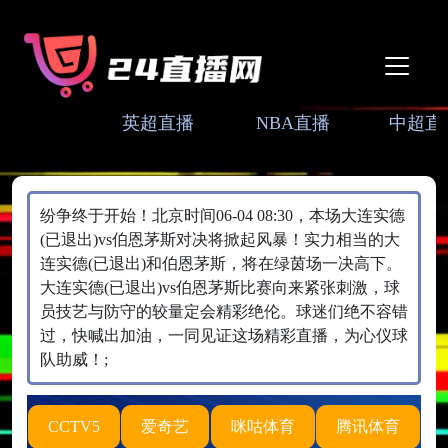
英超直播
NBA直播
中超直
纷争终于开始！北京时间06-04 08:30，本场大连实德
(已退出)vs伯恩茅斯对决将掀起风暴！实力相当的大
连实德(已退出)和伯恩茅斯，将在绿茵场一决高下。
大连实德(已退出)vs伯恩茅斯比赛向来紧张刺激，球
员技艺与防守的较量定会精彩绝伦。球迷们绝不容错
过，快喊出加油，一同见证这场精彩直播，为心仪球
队助威！;
CCTV5
爱奇艺
咪咕体育
腾讯体育