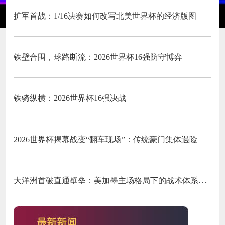
扩军首战：1/16决赛如何改写北美世界杯的经济版图
铁壁合围，球路断流：2026世界杯16强防守博弈
铁骑纵横：2026世界杯16强决战
2026世界杯揭幕战变“翻车现场”：传统豪门集体遇险
大洋洲首破直通壁垒：美加墨主场格局下的战术体系重构