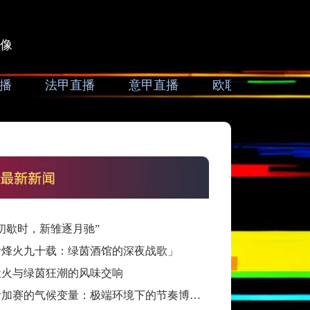
像
播
法甲直播
意甲直播
欧联直播
亚
初歇时，新雏逐月驰”
看烽火九十载：绿茵酒馆的深夜战歌」
灶火与绿茵狂潮的风味交响
跨洲附加赛的气候变量：极端环境下的节奏博弈与战术自适应