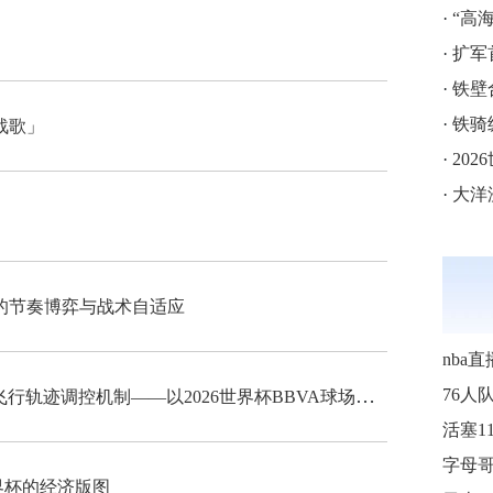
·
“高海拔5
·
扩军
·
铁壁
·
铁骑
战歌」
·
202
·
大洋
的节奏博弈与战术自适应
nba直
“高海拔538米足球空气动力学特征与飞行轨迹调控机制——以2026世界杯BBVA球场为实证场景”
76人
界杯的经济版图