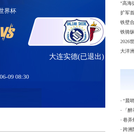
世界杯
铁壁合
铁骑纵
大连实德(已退出)
06-09 08:30
·
“晨
·
「醉
·
巷弄
·
跨洲附