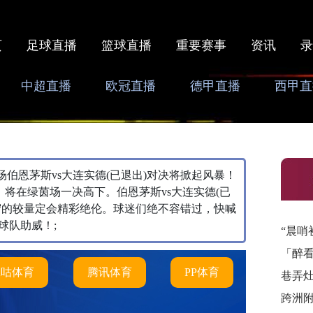
页
足球直播
篮球直播
重要赛事
资讯
录
中超直播
欧冠直播
德甲直播
西甲直
，本场伯恩茅斯vs大连实德(已退出)对决将掀起风暴！
，将在绿茵场一决高下。伯恩茅斯vs大连实德(已
守的较量定会精彩绝伦。球迷们绝不容错过，快喊
球队助威！;
“晨哨
「醉
咪咕体育
腾讯体育
PP体育
巷弄