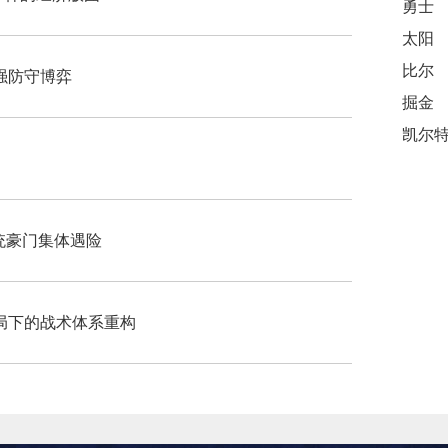
勇士
太阳
比尔
6强防守博弈
掘金
传统豪门集体遇险
局下的战术体系重构