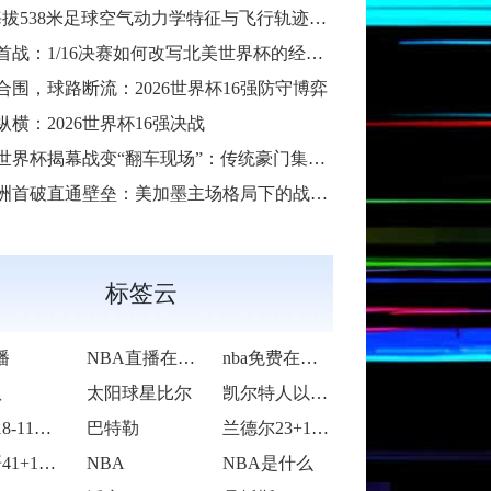
38米足球空气动力学特征与飞行轨迹调控机制——以2026世界杯BBVA球场为实证场景”
首战：1/16决赛如何改写北美世界杯的经济版图
合围，球路断流：2026世界杯16强防守博弈
纵横：2026世界杯16强决战
6世界杯揭幕战变“翻车现场”：传统豪门集体遇险
洲首破直通壁垒：美加墨主场格局下的战术体系重构
标签云
播
NBA直播在线观看
nba免费在线高清直播
队
太阳球星比尔
凯尔特人以92-105不敌雷霆
活塞118-115逆转险胜开拓者
巴特勒
兰德尔23+10爱德华兹19中5 森林狼
字母哥41+14班凯罗复出34+7 雄鹿
NBA
NBA是什么