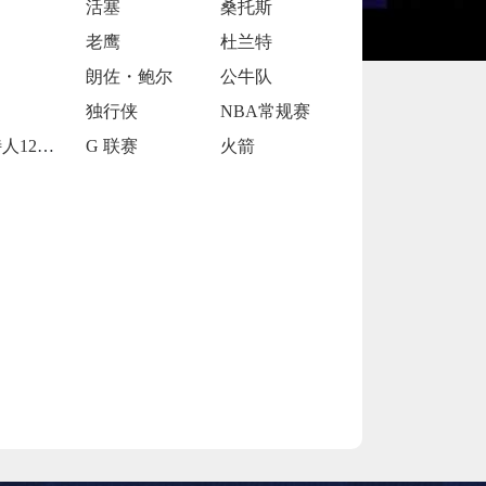
活塞
桑托斯
老鹰
杜兰特
朗佐・鲍尔
公牛队
独行侠
NBA常规赛
凯尔特人120-119险胜鹈鹕
G 联赛
火箭