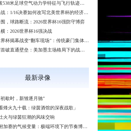
“高海拔538米足球空气动力学特征与飞行轨迹调控机制——以2026世界杯BBVA球场为实证场景”
扩军首战：1/16决赛如何改写北美世界杯的经济版图
围，球路断流：2026世界杯16强防守博弈
横：2026世界杯16强决战
2026世界杯揭幕战变“翻车现场”：传统豪门集体遇险
大洋洲首破直通壁垒：美加墨主场格局下的战术体系重构
最新录像
哨初歇时，新雏逐月驰”
看烽火九十载：绿茵酒馆的深夜战歌」
灶火与绿茵狂潮的风味交响
加赛的气候变量：极端环境下的节奏博弈与战术自适应