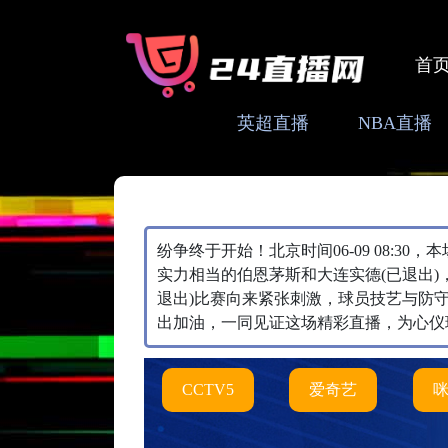
首
英超直播
NBA直播
纷争终于开始！北京时间06-09 08:30
实力相当的伯恩茅斯和大连实德(已退出)
退出)比赛向来紧张刺激，球员技艺与防
出加油，一同见证这场精彩直播，为心仪
CCTV5
爱奇艺