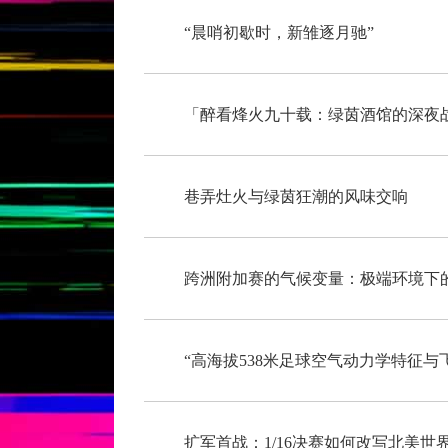
“晨哨初歇时，新雏逐月驰”
「醉看烽火九十载：绿茵酒馆的深夜
巷弄灶火与绿茵狂潮的风味交响
跨洲附加赛的气候变量：极端环境下
扩军首战：1/16决赛如何改写北美世