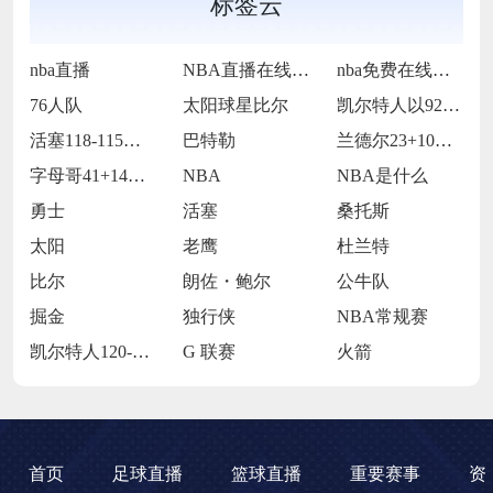
标签云
nba直播
NBA直播在线观看
nba免费在线高清直播
76人队
太阳球星比尔
凯尔特人以92-105不敌雷霆
活塞118-115逆转险胜开拓者
巴特勒
兰德尔23+10爱德华兹19中5 森林狼
字母哥41+14班凯罗复出34+7 雄鹿
NBA
NBA是什么
勇士
活塞
桑托斯
太阳
老鹰
杜兰特
比尔
朗佐・鲍尔
公牛队
掘金
独行侠
NBA常规赛
凯尔特人120-119险胜鹈鹕
G 联赛
火箭
首页
足球直播
篮球直播
重要赛事
资