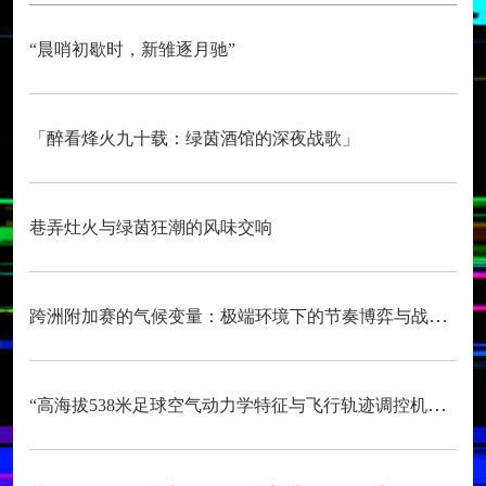
“晨哨初歇时，新雏逐月驰”
「醉看烽火九十载：绿茵酒馆的深夜战歌」
巷弄灶火与绿茵狂潮的风味交响
跨洲附加赛的气候变量：极端环境下的节奏博弈与战术自适应
“高海拔538米足球空气动力学特征与飞行轨迹调控机制——以2026世界杯BBVA球场为实证场景”