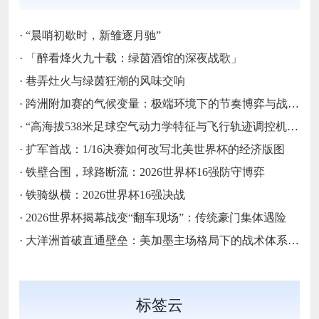
·
“晨哨初歇时，新雏逐月驰”
·
「醉看烽火九十载：绿茵酒馆的深夜战歌」
·
巷弄灶火与绿茵狂潮的风味交响
·
跨洲附加赛的气候变量：极端环境下的节奏博弈与战术自适应
·
“高海拔538米足球空气动力学特征与飞行轨迹调控机制——以2026世界杯BBVA球场为实证场景”
·
扩军首战：1/16决赛如何改写北美世界杯的经济版图
·
铁壁合围，球路断流：2026世界杯16强防守博弈
·
铁骑纵横：2026世界杯16强决战
·
2026世界杯揭幕战变“翻车现场”：传统豪门集体遇险
·
大洋洲首破直通壁垒：美加墨主场格局下的战术体系重构
标签云