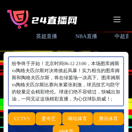
英超直播
NBA直播
中超直
纷争终于开始！北京时间06-12 23:00，本场图库姆斯
vs陶格夫匹尔斯对决将掀起风暴！实力相当的图库姆
斯和陶格夫匹尔斯，将在绿茵场一决高下。图库姆斯
vs陶格夫匹尔斯比赛向来紧张刺激，球员技艺与防守
的较量定会精彩绝伦。球迷们绝不容错过，快喊出加
油，一同见证这场精彩直播，为心仪球队助威！;
CCTV5
爱奇艺
咪咕体育
腾讯体育
PP体育