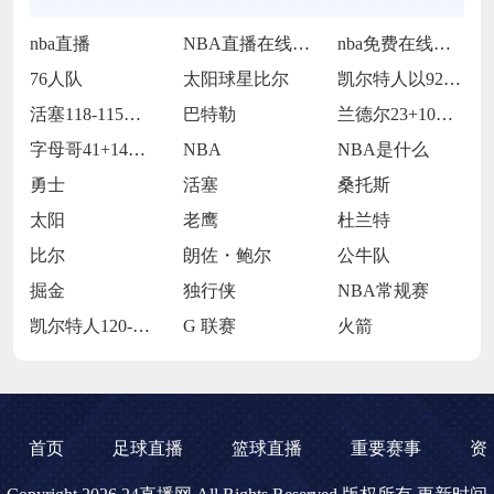
nba直播
NBA直播在线观看
nba免费在线高清直播
76人队
太阳球星比尔
凯尔特人以92-105不敌雷霆
活塞118-115逆转险胜开拓者
巴特勒
兰德尔23+10爱德华兹19中5 森林狼
字母哥41+14班凯罗复出34+7 雄鹿
NBA
NBA是什么
勇士
活塞
桑托斯
太阳
老鹰
杜兰特
比尔
朗佐・鲍尔
公牛队
掘金
独行侠
NBA常规赛
凯尔特人120-119险胜鹈鹕
G 联赛
火箭
首页
足球直播
篮球直播
重要赛事
资