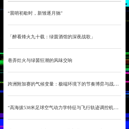
“晨哨初歇时，新雏逐月驰”
「醉看烽火九十载：绿茵酒馆的深夜战歌」
巷弄灶火与绿茵狂潮的风味交响
跨洲附加赛的气候变量：极端环境下的节奏博弈与战术自适应
“高海拔538米足球空气动力学特征与飞行轨迹调控机制——以2026世界杯BBVA球场为实证场景”