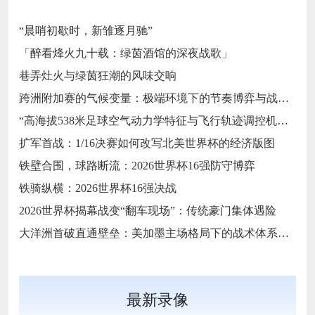
“晨哨初歇时，新雏逐月驰”
「醉看烽火九十载：绿茵酒馆的深夜战歌」
巷弄灶火与绿茵狂潮的风味交响
跨洲附加赛的气候变量：极端环境下的节奏博弈与战术自适应
“高海拔538米足球空气动力学特征与飞行轨迹调控机制——以2026世界杯BBVA球场为实证场景”
扩军首战：1/16决赛如何改写北美世界杯的经济版图
铁壁合围，球路断流：2026世界杯16强防守博弈
铁骑纵横：2026世界杯16强决战
2026世界杯揭幕战变“翻车现场”：传统豪门集体遇险
大洋洲首破直通壁垒：美加墨主场格局下的战术体系重构
最新录像