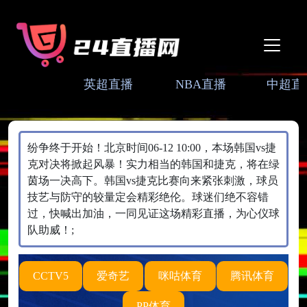
英超直播
NBA直播
中超直
纷争终于开始！北京时间06-12 10:00，本场韩国vs捷
克对决将掀起风暴！实力相当的韩国和捷克，将在绿
茵场一决高下。韩国vs捷克比赛向来紧张刺激，球员
技艺与防守的较量定会精彩绝伦。球迷们绝不容错
过，快喊出加油，一同见证这场精彩直播，为心仪球
队助威！;
CCTV5
爱奇艺
咪咕体育
腾讯体育
PP体育