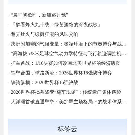
·
“晨哨初歇时，新雏逐月驰”
·
「醉看烽火九十载：绿茵酒馆的深夜战歌」
·
巷弄灶火与绿茵狂潮的风味交响
·
跨洲附加赛的气候变量：极端环境下的节奏博弈与战术自适应
·
“高海拔538米足球空气动力学特征与飞行轨迹调控机制——以2026世界杯BBVA球场为实证场景”
·
扩军首战：1/16决赛如何改写北美世界杯的经济版图
·
铁壁合围，球路断流：2026世界杯16强防守博弈
·
铁骑纵横：2026世界杯16强决战
·
2026世界杯揭幕战变“翻车现场”：传统豪门集体遇险
·
大洋洲首破直通壁垒：美加墨主场格局下的战术体系重构
标签云