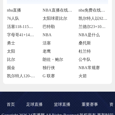
nba直播
NBA直播在线观看
nba免费在线高清直播
76人队
太阳球星比尔
凯尔特人以92-105不敌雷霆
活塞118-115逆转险胜开拓者
巴特勒
兰德尔23+10爱德华兹19中5 森林狼
字母哥41+14班凯罗复出34+7 雄鹿
NBA
NBA是什么
勇士
活塞
桑托斯
太阳
老鹰
杜兰特
比尔
朗佐・鲍尔
公牛队
掘金
独行侠
NBA常规赛
凯尔特人120-119险胜鹈鹕
G 联赛
火箭
首页
足球直播
篮球直播
重要赛事
资