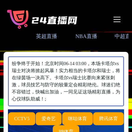
英超直播
NBA直播
中超直
纷争终于开始！北京时间06-14 03:00，本场卡塔尔vs
瑞士对决将掀起风暴！实力相当的卡塔尔和瑞士，将
在绿茵场一决高下。卡塔尔vs瑞士比赛向来紧张刺
激，球员技艺与防守的较量定会精彩绝伦。球迷们绝
不容错过，快喊出加油，一同见证这场精彩直播，为
心仪球队助威！;
CCTV5
爱奇艺
咪咕体育
腾讯体育
PP体育