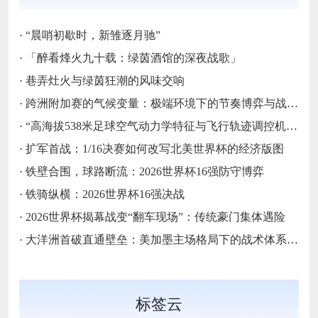
·
“晨哨初歇时，新雏逐月驰”
·
「醉看烽火九十载：绿茵酒馆的深夜战歌」
·
巷弄灶火与绿茵狂潮的风味交响
·
跨洲附加赛的气候变量：极端环境下的节奏博弈与战术自适应
·
“高海拔538米足球空气动力学特征与飞行轨迹调控机制——以2026世界杯BBVA球场为实证场景”
·
扩军首战：1/16决赛如何改写北美世界杯的经济版图
·
铁壁合围，球路断流：2026世界杯16强防守博弈
·
铁骑纵横：2026世界杯16强决战
·
2026世界杯揭幕战变“翻车现场”：传统豪门集体遇险
·
大洋洲首破直通壁垒：美加墨主场格局下的战术体系重构
标签云