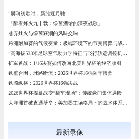
“晨哨初歇时，新雏逐月驰”
「醉看烽火九十载：绿茵酒馆的深夜战歌」
巷弄灶火与绿茵狂潮的风味交响
跨洲附加赛的气候变量：极端环境下的节奏博弈与战术自适应
“高海拔538米足球空气动力学特征与飞行轨迹调控机制——以2026世界杯BBVA球场为实证场景”
扩军首战：1/16决赛如何改写北美世界杯的经济版图
铁壁合围，球路断流：2026世界杯16强防守博弈
铁骑纵横：2026世界杯16强决战
2026世界杯揭幕战变“翻车现场”：传统豪门集体遇险
大洋洲首破直通壁垒：美加墨主场格局下的战术体系重构
最新录像