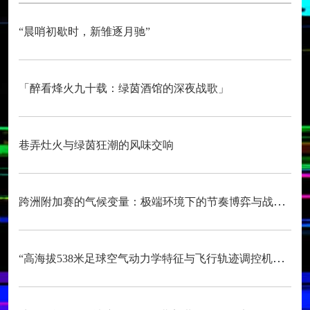
“晨哨初歇时，新雏逐月驰”
「醉看烽火九十载：绿茵酒馆的深夜战歌」
巷弄灶火与绿茵狂潮的风味交响
跨洲附加赛的气候变量：极端环境下的节奏博弈与战术自适应
“高海拔538米足球空气动力学特征与飞行轨迹调控机制——以2026世界杯BBVA球场为实证场景”