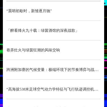
“晨哨初歇时，新雏逐月驰”
「醉看烽火九十载：绿茵酒馆的深夜战歌」
巷弄灶火与绿茵狂潮的风味交响
跨洲附加赛的气候变量：极端环境下的节奏博弈与战术自适应
“高海拔538米足球空气动力学特征与飞行轨迹调控机制——以2026世界杯BBVA球场为实证场景”