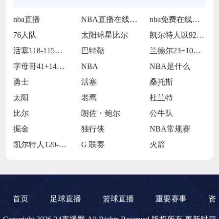
nba直播
NBA直播在线观看
nba免费在线高清直播
76人队
太阳球星比尔
凯尔特人以92-105不敌雷霆
活塞118-115逆转险胜开拓者
巴特勒
兰德尔23+10爱德华兹19中5 森林狼
字母哥41+14班凯罗复出34+7 雄鹿
NBA
NBA是什么
勇士
活塞
桑托斯
太阳
老鹰
杜兰特
比尔
朗佐・鲍尔
公牛队
掘金
独行侠
NBA常规赛
凯尔特人120-119险胜鹈鹕
G 联赛
火箭
首页
足球直播
篮球直播
重要赛事
资