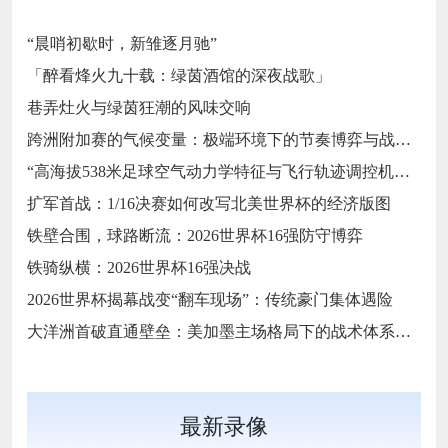
“晨哨初歇时，新雏逐月驰”
「醉看烽火九十载：绿茵酒馆的深夜战歌」
巷弄灶火与绿茵狂潮的风味交响
跨洲附加赛的气候变量：极端环境下的节奏博弈与战术自适应
“高海拔538米足球空气动力学特征与飞行轨迹调控机制——以2026世界杯BBVA球场为实证场景”
扩军首战：1/16决赛如何改写北美世界杯的经济版图
铁壁合围，球路断流：2026世界杯16强防守博弈
铁骑纵横：2026世界杯16强决战
2026世界杯揭幕战变“翻车现场”：传统豪门集体遇险
大洋洲首破直通壁垒：美加墨主场格局下的战术体系重构
最新录像