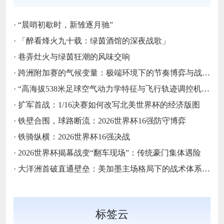
·
“晨哨初歇时，新雏逐月驰”
·
「醉看烽火九十载：绿茵酒馆的深夜战歌」
·
巷弄灶火与绿茵狂潮的风味交响
·
跨洲附加赛的气候变量：极端环境下的节奏博弈与战术自适应
·
“高海拔538米足球空气动力学特征与飞行轨迹调控机制——以2026世界杯BBVA球场为实证场景”
·
扩军首战：1/16决赛如何改写北美世界杯的经济版图
·
铁壁合围，球路断流：2026世界杯16强防守博弈
·
铁骑纵横：2026世界杯16强决战
·
2026世界杯揭幕战变“翻车现场”：传统豪门集体遇险
·
大洋洲首破直通壁垒：美加墨主场格局下的战术体系重构
标签云