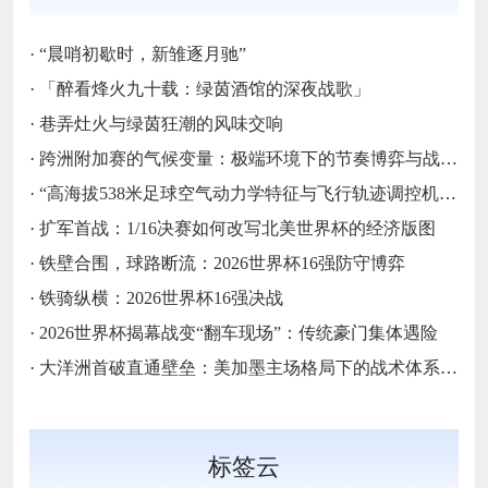
·
“晨哨初歇时，新雏逐月驰”
·
「醉看烽火九十载：绿茵酒馆的深夜战歌」
·
巷弄灶火与绿茵狂潮的风味交响
·
跨洲附加赛的气候变量：极端环境下的节奏博弈与战术自适应
·
“高海拔538米足球空气动力学特征与飞行轨迹调控机制——以2026世界杯BBVA球场为实证场景”
·
扩军首战：1/16决赛如何改写北美世界杯的经济版图
·
铁壁合围，球路断流：2026世界杯16强防守博弈
·
铁骑纵横：2026世界杯16强决战
·
2026世界杯揭幕战变“翻车现场”：传统豪门集体遇险
·
大洋洲首破直通壁垒：美加墨主场格局下的战术体系重构
标签云