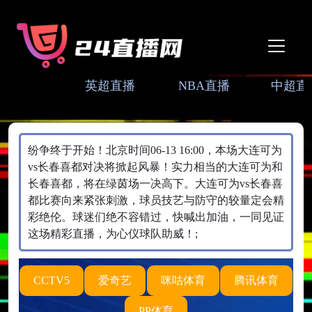
英超直播
NBA直播
中超直
纷争终于开始！北京时间06-13 16:00，本场大连可为
vs长春喜都对决将掀起风暴！实力相当的大连可为和
长春喜都，将在绿茵场一决高下。大连可为vs长春喜
都比赛向来紧张刺激，球员技艺与防守的较量定会精
彩绝伦。球迷们绝不容错过，快喊出加油，一同见证
这场精彩直播，为心仪球队助威！;
CCTV5
爱奇艺
咪咕体育
腾讯体育
PP体育