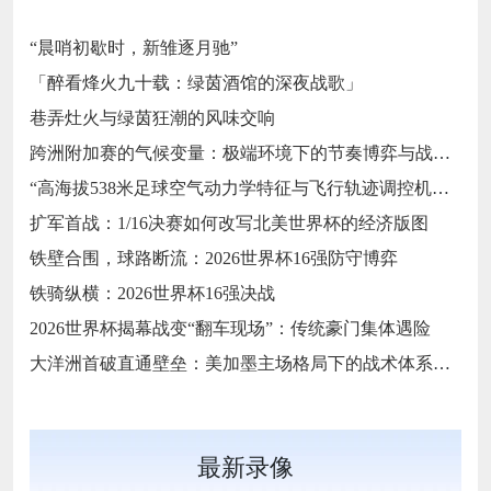
“晨哨初歇时，新雏逐月驰”
「醉看烽火九十载：绿茵酒馆的深夜战歌」
巷弄灶火与绿茵狂潮的风味交响
跨洲附加赛的气候变量：极端环境下的节奏博弈与战术自适应
“高海拔538米足球空气动力学特征与飞行轨迹调控机制——以2026世界杯BBVA球场为实证场景”
扩军首战：1/16决赛如何改写北美世界杯的经济版图
铁壁合围，球路断流：2026世界杯16强防守博弈
铁骑纵横：2026世界杯16强决战
2026世界杯揭幕战变“翻车现场”：传统豪门集体遇险
大洋洲首破直通壁垒：美加墨主场格局下的战术体系重构
最新录像