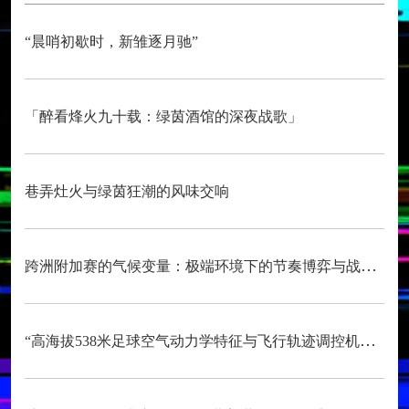
“晨哨初歇时，新雏逐月驰”
「醉看烽火九十载：绿茵酒馆的深夜战歌」
巷弄灶火与绿茵狂潮的风味交响
跨洲附加赛的气候变量：极端环境下的节奏博弈与战术自适应
“高海拔538米足球空气动力学特征与飞行轨迹调控机制——以2026世界杯BBVA球场为实证场景”