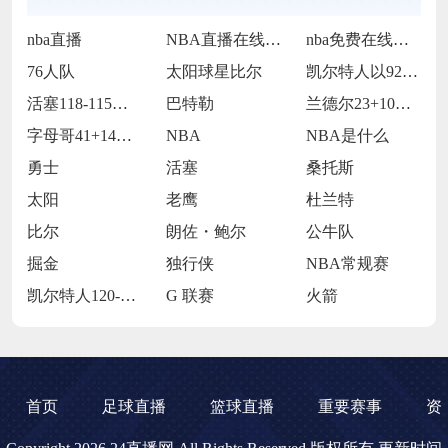
nba直播
NBA直播在线观看
nba免费在线高清直播
76人队
太阳球星比尔
凯尔特人以92-105不敌雷霆
活塞118-115逆转险胜开拓者
巴特勒
兰德尔23+10爱德华兹19中5 森林狼
字母哥41+14班凯罗复出34+7 雄鹿
NBA
NBA是什么
勇士
活塞
桑托斯
太阳
老鹰
杜兰特
比尔
朗佐・鲍尔
公牛队
掘金
独行侠
NBA常规赛
凯尔特人120-119险胜鹈鹕
G 联赛
火箭
首页
足球直播
篮球直播
重要赛事
资