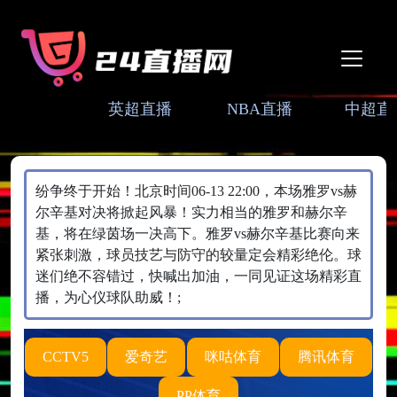
英超直播
NBA直播
中超直
纷争终于开始！北京时间06-13 22:00，本场雅罗vs赫
尔辛基对决将掀起风暴！实力相当的雅罗和赫尔辛
基，将在绿茵场一决高下。雅罗vs赫尔辛基比赛向来
紧张刺激，球员技艺与防守的较量定会精彩绝伦。球
迷们绝不容错过，快喊出加油，一同见证这场精彩直
播，为心仪球队助威！;
CCTV5
爱奇艺
咪咕体育
腾讯体育
PP体育