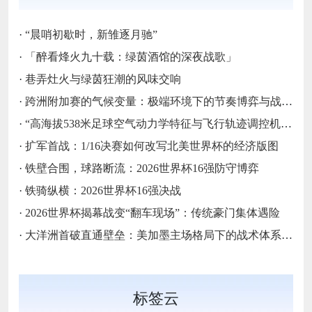
·
“晨哨初歇时，新雏逐月驰”
·
「醉看烽火九十载：绿茵酒馆的深夜战歌」
·
巷弄灶火与绿茵狂潮的风味交响
·
跨洲附加赛的气候变量：极端环境下的节奏博弈与战术自适应
·
“高海拔538米足球空气动力学特征与飞行轨迹调控机制——以2026世界杯BBVA球场为实证场景”
·
扩军首战：1/16决赛如何改写北美世界杯的经济版图
·
铁壁合围，球路断流：2026世界杯16强防守博弈
·
铁骑纵横：2026世界杯16强决战
·
2026世界杯揭幕战变“翻车现场”：传统豪门集体遇险
·
大洋洲首破直通壁垒：美加墨主场格局下的战术体系重构
标签云