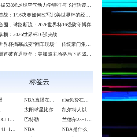
38米足球空气动力学特征与飞行轨迹调控机制——以2026世界杯BBVA球场为实证场景”
首战：1/16决赛如何改写北美世界杯的经济版图
合围，球路断流：2026世界杯16强防守博弈
纵横：2026世界杯16强决战
6世界杯揭幕战变“翻车现场”：传统豪门集体遇险
洲首破直通壁垒：美加墨主场格局下的战术体系重构
标签云
播
NBA直播在线观看
nba免费在线高清直播
队
太阳球星比尔
凯尔特人以92-105不敌雷霆
活塞118-115逆转险胜开拓者
巴特勒
兰德尔23+10爱德华兹19中5 森林狼
字母哥41+14班凯罗复出34+7 雄鹿
NBA
NBA是什么