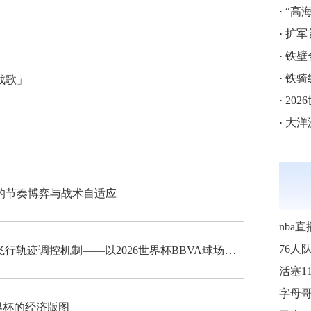
·
“高海拔5
·
扩军
·
铁壁
·
铁骑
战歌」
·
202
·
大洋
的节奏博弈与战术自适应
nba直
“高海拔538米足球空气动力学特征与飞行轨迹调控机制——以2026世界杯BBVA球场为实证场景”
76人
界杯的经济版图