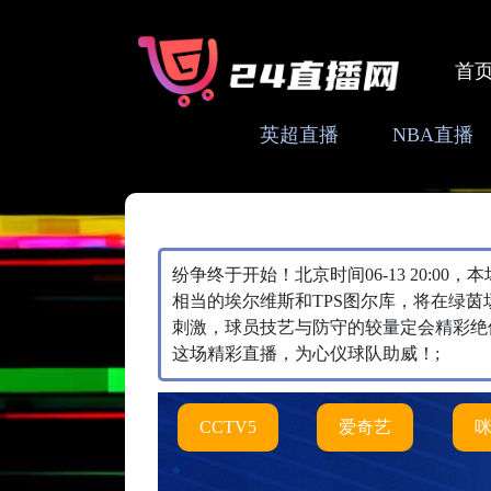
首
英超直播
NBA直播
纷争终于开始！北京时间06-13 20:00
相当的埃尔维斯和TPS图尔库，将在绿茵
刺激，球员技艺与防守的较量定会精彩绝
这场精彩直播，为心仪球队助威！;
CCTV5
爱奇艺