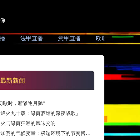
像
播
法甲直播
意甲直播
欧联直播
亚
初歇时，新雏逐月驰”
看烽火九十载：绿茵酒馆的深夜战歌」
灶火与绿茵狂潮的风味交响
跨洲附加赛的气候变量：极端环境下的节奏博弈与战术自适应