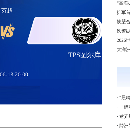
芬超
铁壁合
铁骑纵
TPS图尔库
06-13 20:00
·
“晨
·
「醉
·
巷弄
·
跨洲附