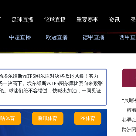
页
足球直播
篮球直播
重要赛事
资讯
录
中超直播
欧冠直播
德甲直播
西甲直
，本场埃尔维斯vsTPS图尔库对决将掀起风暴！实力
场一决高下。埃尔维斯vsTPS图尔库比赛向来紧张
伦。球迷们绝不容错过，快喊出加油，一同见证
“晨哨
「醉
咪咕体育
腾讯体育
PP体育
巷弄