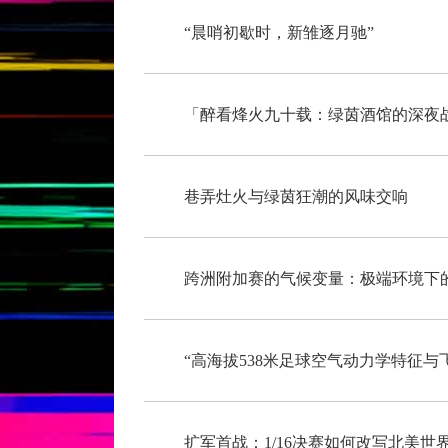
“晨哨初歇时，新雏逐月驰”
「醉看烽火九十载：绿茵酒馆的深夜
巷弄灶火与绿茵狂潮的风味交响
跨洲附加赛的气候变量：极端环境下
扩军首战：1/16决赛如何改写北美世