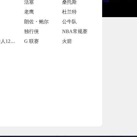
活塞
桑托斯
老鹰
杜兰特
朗佐・鲍尔
公牛队
独行侠
NBA常规赛
凯尔特人120-119险胜鹈鹕
G 联赛
火箭