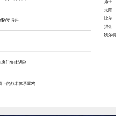
勇士
太阳
比尔
6强防守博弈
掘金
传统豪门集体遇险
局下的战术体系重构