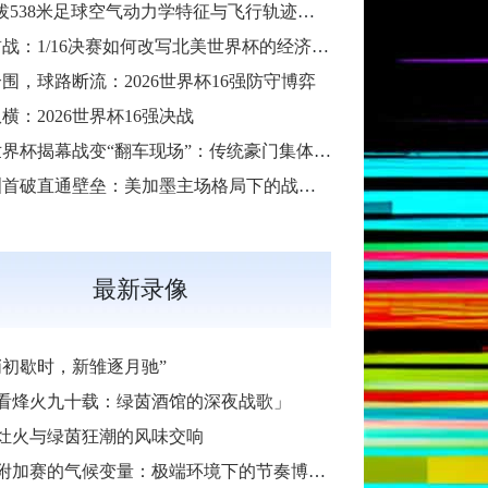
“高海拔538米足球空气动力学特征与飞行轨迹调控机制——以2026世界杯BBVA球场为实证场景”
扩军首战：1/16决赛如何改写北美世界杯的经济版图
围，球路断流：2026世界杯16强防守博弈
横：2026世界杯16强决战
2026世界杯揭幕战变“翻车现场”：传统豪门集体遇险
大洋洲首破直通壁垒：美加墨主场格局下的战术体系重构
最新录像
哨初歇时，新雏逐月驰”
看烽火九十载：绿茵酒馆的深夜战歌」
灶火与绿茵狂潮的风味交响
加赛的气候变量：极端环境下的节奏博弈与战术自适应