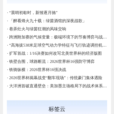
·
“晨哨初歇时，新雏逐月驰”
·
「醉看烽火九十载：绿茵酒馆的深夜战歌」
·
巷弄灶火与绿茵狂潮的风味交响
·
跨洲附加赛的气候变量：极端环境下的节奏博弈与战术自适应
·
“高海拔538米足球空气动力学特征与飞行轨迹调控机制——以2026世界杯BBVA球场为实证场景”
·
扩军首战：1/16决赛如何改写北美世界杯的经济版图
·
铁壁合围，球路断流：2026世界杯16强防守博弈
·
铁骑纵横：2026世界杯16强决战
·
2026世界杯揭幕战变“翻车现场”：传统豪门集体遇险
·
大洋洲首破直通壁垒：美加墨主场格局下的战术体系重构
标签云