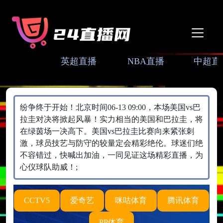
英超直播
NBA直播
中超直
纷争终于开始！北京时间06-13 09:00，本场美国vs巴
拉圭对决将掀起风暴！实力相当的美国和巴拉圭，将
在绿茵场一决高下。美国vs巴拉圭比赛向来紧张刺
激，球员技艺与防守的较量定会精彩绝伦。球迷们绝
不容错过，快喊出加油，一同见证这场精彩直播，为
心仪球队助威！;
CCTV5
爱奇艺
咪咕体育
腾讯体育
PP体育