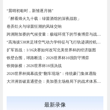
“晨哨初歇时，新雏逐月驰”
「醉看烽火九十载：绿茵酒馆的深夜战歌」
巷弄灶火与绿茵狂潮的风味交响
跨洲附加赛的气候变量：极端环境下的节奏博弈与战术自适应
“高海拔538米足球空气动力学特征与飞行轨迹调控机制——以2026世界杯BBVA球场为实证场景”
扩军首战：1/16决赛如何改写北美世界杯的经济版图
铁壁合围，球路断流：2026世界杯16强防守博弈
铁骑纵横：2026世界杯16强决战
2026世界杯揭幕战变“翻车现场”：传统豪门集体遇险
大洋洲首破直通壁垒：美加墨主场格局下的战术体系重构
最新录像