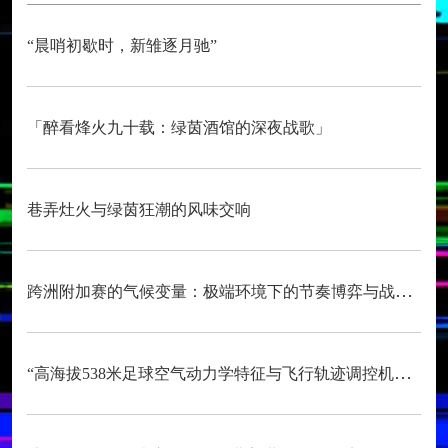
“晨哨初歇时，新雏逐月驰”
「醉看烽火九十载：绿茵酒馆的深夜战歌」
巷弄灶火与绿茵狂潮的风味交响
跨洲附加赛的气候变量：极端环境下的节奏博弈与战术自适应
“高海拔538米足球空气动力学特征与飞行轨迹调控机制——以2026世界杯BBVA球场为实证场景”