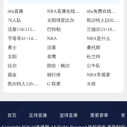
nba直播
NBA直播在线观看
nba免费在线高清直播
76人队
太阳球星比尔
凯尔特人以92-105不敌雷霆
活塞118-115逆转险胜开拓者
巴特勒
兰德尔23+10爱德华兹19中5 森林狼
字母哥41+14班凯罗复出34+7 雄鹿
NBA
NBA是什么
勇士
活塞
桑托斯
太阳
老鹰
杜兰特
比尔
朗佐・鲍尔
公牛队
掘金
独行侠
NBA常规赛
凯尔特人120-119险胜鹈鹕
G 联赛
火箭
首页
足球直播
篮球直播
重要赛事
资